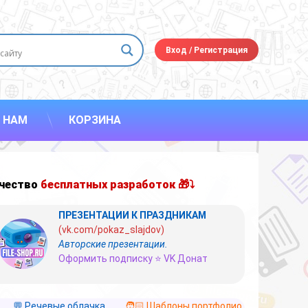
Вход
/
Регистрация
 НАМ
КОРЗИНА
чество
бесплатных разработок 🎁⤵
ПРЕЗЕНТАЦИИ К ПРАЗДНИКАМ
(vk.com/pokaz_slajdov)
Авторские презентации.
Оформить подписку ⭐ VK Донат
💬 Речевые облачка
🧑🏻 Шаблоны портфолио