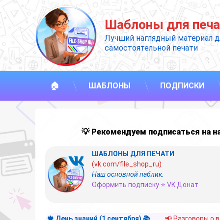
Перейти
к
Шаблоны для печа
содержимому
Лучший наглядный материал д
самостоятельной печати
🏠
ШАБЛОНЫ
ПОДПИСКИ
💡 Рекомендуем подписаться на 
ШАБЛОНЫ ДЛЯ ПЕЧАТИ
(vk.com/file_shop_ru)
Наш основной паблик.
Оформить подписку ⭐ VK Донат
🍁 День знаний (1 сентября) 📚
📢 Разговоры о 