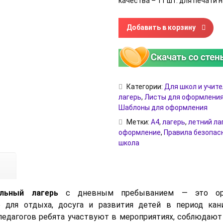
качества – 11 шт. для печати н
Количество товара Правила 
Добавить в корзину
Категории:
Для школ и учит
лагерь
,
Листы для оформления
Шаблоны для оформления
Метки:
А4
,
лагерь
,
летний ла
оформление
,
Правила безопас
школа
льный лагерь
с дневным пребыванием — это орг
о для отдыха, досуга и развития детей в период кани
едагогов ребята участвуют в мероприятиях, соблюдают