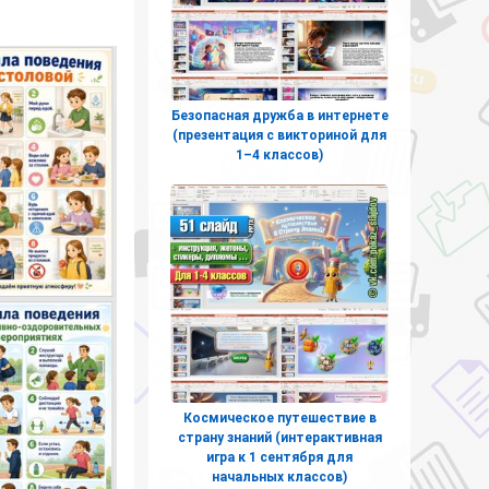
Безопасная дружба в интернете
(презентация с викториной для
1–4 классов)
Космическое путешествие в
страну знаний (интерактивная
игра к 1 сентября для
начальных классов)