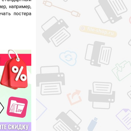
ер, например,
чать постера