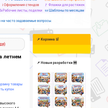
ℹ️ Оформления стендов
🚩 Флажки для растяжек
📝Рабочие листы, поделки
📜 Шаблоны по месяцам
 на часто задаваемые вопросы.
📌 Корзина 🛒
ря)
в летнем
📌 Новые разработки 🆕
корзину товары
ть купон
 высокого