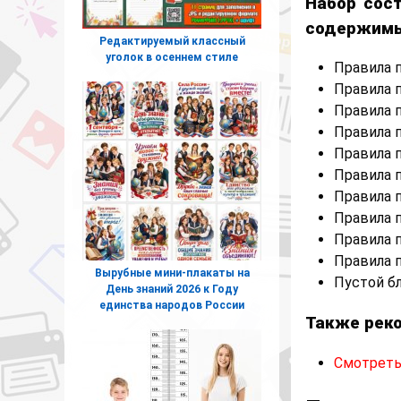
Набор сос
содержим
Редактируемый классный
уголок в осеннем стиле
Правила 
Правила 
Правила п
Правила 
Правила 
Правила 
Правила 
Правила 
Правила 
Правила 
Вырубные мини-плакаты на
Пустой б
День знаний 2026 к Году
единства народов России
Также рек
Смотреть