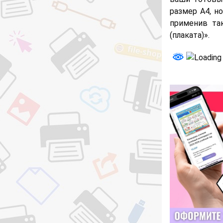
размер А4, н
применив та
(плаката)».