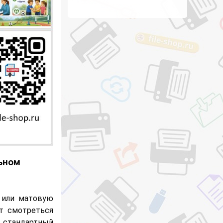
ьном
 или матовую
ут смотреться
 стандартный