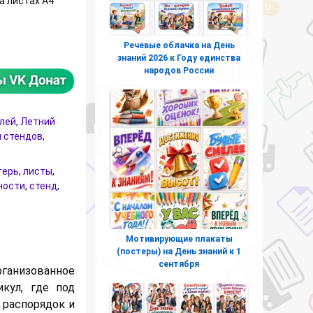
а листах А4
поведения в летнем школьном лагере
Речевые облачка на День
знаний 2026 к Году единства
народов России
елей
,
Летний
 стендов
,
герь
,
листы
,
ности
,
стенд
,
Мотивирующие плакаты
(постеры) на День знаний к 1
сентября
анизованное
кул, где под
 распорядок и