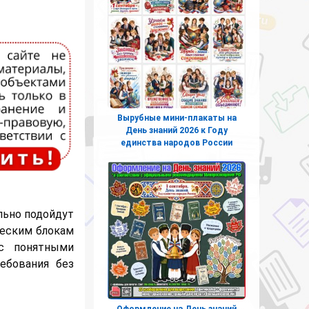
Вырубные мини-плакаты на
День знаний 2026 к Году
единства народов России
льно подойдут
ческим блокам
 с понятными
ебования без
Оформление на День знаний