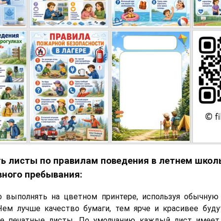
ь листы по правилам поведения в летнем школ
вного пребывания:
о выполнять на цветном принтере, используя обычную
Чем лучше качество бумаги, тем ярче и красивее буд
е печатные листы. По умолчанию каждый лист имеет