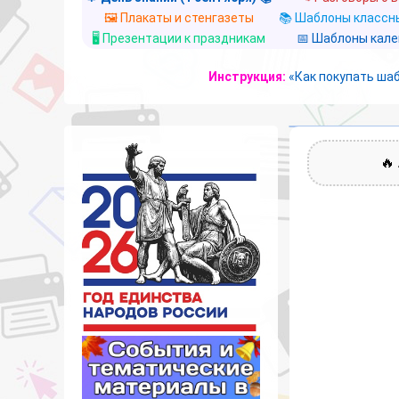
🖼️ Плакаты и стенгазеты
📚 Шаблоны классны
🖥️ Презентации к праздникам
📅 Шаблоны кал
Инструкция:
«Как покупать ша
🔥