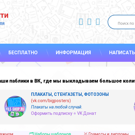
ти
ВКонтакте
YouTube
E-mail
ля 
БЕСПЛАТНО
ИНФОРМАЦИЯ
НАПИСАТЬ
наши
паблики в ВК
,
где мы выкладываем большое коли
ПЛАКАТЫ, СТЕНГАЗЕТЫ, ФОТОЗОНЫ
(vk.com/bigposters)
Плакаты на любой случай.
Оформить подписку ⭐ VK Донат
важном
🗂️ Наборы шаблонов
🥇 Грамоты и дипломы