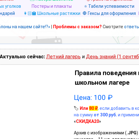
х уголков
Постеры и плакаты
⭐ Табели успеваемости
ендарей
👩🏻‍🏫 Школьные растяжки
🛑 Гексы для оформления
блоны на нашем сайте!?»
|
Проблемы с заказом?
Смотрите
ответы
Актуально сейчас:
Летний лагерь
и
День знаний (1 сентяб
Правила поведения 
школьном лагере
Цена:
100
₽
🏷️
Или
80
₽
, если добавить в 
на сумму
от 300 руб.
и примени
«
СКИДКА20
»
Архив с изображениями (
.JPG
)