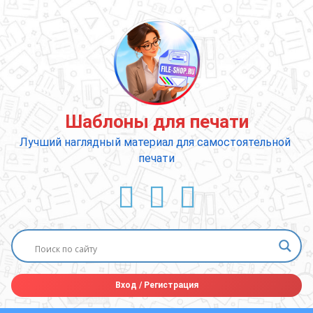
Перейти
к
содержимому
Шаблоны для печати
Лучший наглядный материал для самостоятельной 
печати
ВКонтакте
YouTube
E-mail
Вход
/
Регистрация