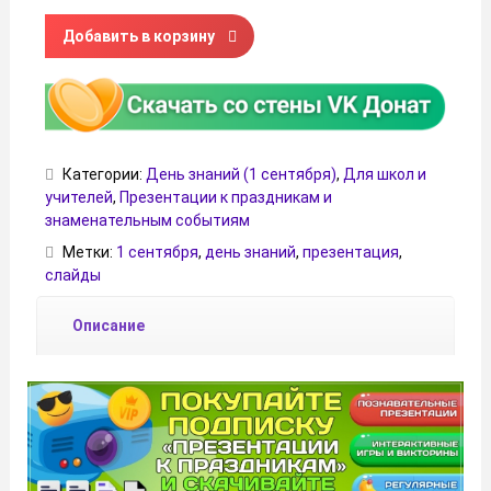
Количество товара Презентация «День знаний» к 1 сентя
Добавить в корзину
Категории:
День знаний (1 сентября)
,
Для школ и
учителей
,
Презентации к праздникам и
знаменательным событиям
Метки:
1 сентября
,
день знаний
,
презентация
,
слайды
Описание