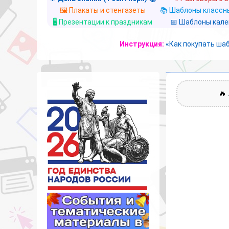
🖼️ Плакаты и стенгазеты
📚 Шаблоны классны
🖥️ Презентации к праздникам
📅 Шаблоны кал
Инструкция:
«Как покупать ша
🔥