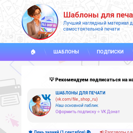
Перейти
к
Шаблоны для печа
содержимому
Лучший наглядный материал д
самостоятельной печати
🏠
ШАБЛОНЫ
ПОДПИСКИ
💡 Рекомендуем подписаться на 
ШАБЛОНЫ ДЛЯ ПЕЧАТИ
(vk.com/file_shop_ru)
Наш основной паблик.
Оформить подписку ⭐ VK Донат
🍁 День знаний (1 сентября) 📚
📢 Разговоры о 