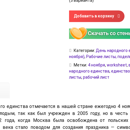
(3 варианта)
Количество товара Рабочие 
Добавить в корзину
Категории:
День народного 
ноября)
,
Рабочие листы, подел
Метки:
4 ноября
,
worksheet
,
народного единства
,
единство
листы
,
рабочий лист
го единства отмечается в нашей стране ежегодно 4 ноя
лодым, так как был учрежден в 2005 году, но в честь
2 года, когда Москва была освобождена от польских 
I века стало поводом для создания праздника — симво