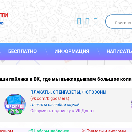
ти
ВКонтакте
YouTube
E-mail
ля 
БЕСПЛАТНО
ИНФОРМАЦИЯ
НАПИСАТЬ
наши
паблики в ВК
,
где мы выкладываем большое коли
ПЛАКАТЫ, СТЕНГАЗЕТЫ, ФОТОЗОНЫ
(vk.com/bigposters)
Плакаты на любой случай.
Оформить подписку ⭐ VK Донат
важном
🗂️ Наборы шаблонов
🥇 Грамоты и дипломы