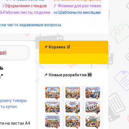
ℹ️ Оформления стендов
🚩 Флажки для растяжек
📝Рабочие листы, поделки
📜 Шаблоны по месяцам
 на часто задаваемые вопросы.
📌 Корзина 🛒
ря)
ь
📌 Новые разработки 🆕
”
корзину товары
ть купон
ти на листах А4