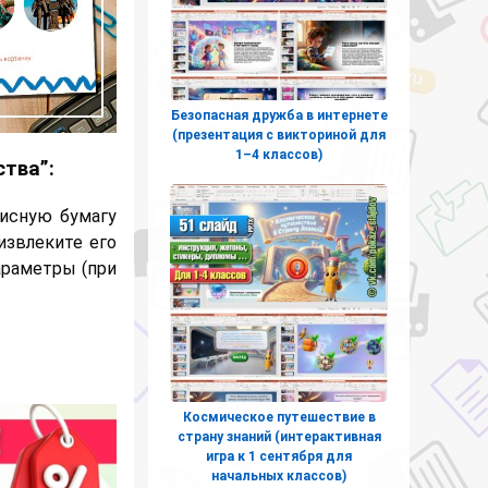
Безопасная дружба в интернете
(презентация с викториной для
1–4 классов)
тва”:
исную бумагу
извлеките его
параметры (при
Космическое путешествие в
страну знаний (интерактивная
игра к 1 сентября для
начальных классов)