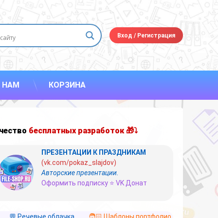
Вход
/
Регистрация
 НАМ
КОРЗИНА
чество
бесплатных разработок 🎁⤵
ПРЕЗЕНТАЦИИ К ПРАЗДНИКАМ
(vk.com/pokaz_slajdov)
Авторские презентации.
Оформить подписку ⭐ VK Донат
💬 Речевые облачка
🧑🏻 Шаблоны портфолио