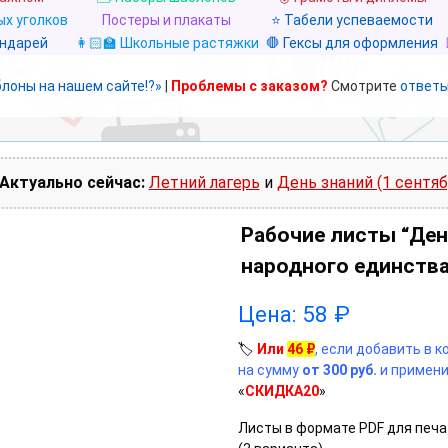
х уголков
Постеры и плакаты
⭐ Табели успеваемости
ендарей
👩🏻‍🏫 Школьные растяжки
🛑 Гексы для оформления
блоны на нашем сайте!?»
|
Проблемы с заказом?
Смотрите
ответы
Актуально сейчас:
Летний лагерь
и
День знаний (1 сентяб
Рабочие листы “Ден
народного единства
Цена:
58
₽
🏷️
Или
46
₽
, если добавить в 
на сумму
от 300 руб.
и примени
«
СКИДКА20
»
Листы в формате PDF для печа