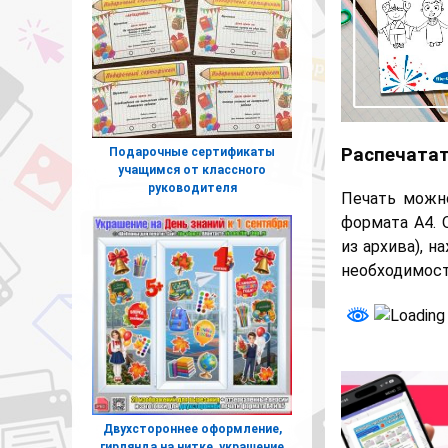
Распечатат
Подарочные сертификаты
учащимся от классного
руководителя
Печать можн
формата А4. 
из архива), н
необходимости
Двухстороннее оформление,
гирлянда на нитке, украшение