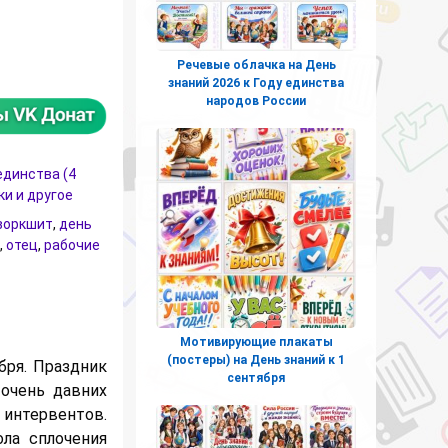
листы "День народного единства"
Речевые облачка на День
знаний 2026 к Году единства
народов России
единства (4
ки и другое
воркшит
,
день
,
отец
,
рабочие
Мотивирующие плакаты
(постеры) на День знаний к 1
бря. Праздник
сентября
 очень давних
интервентов.
ла сплочения