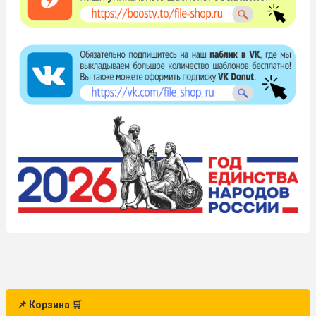
📌 Корзина 🛒