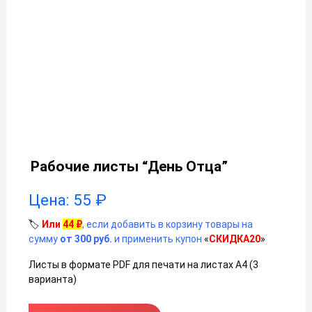
Рабочие листы “День Отца”
Цена:
55
₽
🏷️
Или
44
₽
, если добавить в корзину товары на
сумму
от 300 руб.
и применить купон
«
СКИДКА20
»
Листы в формате PDF для печати на листах А4 (3
варианта)
Количество товара Рабочие листы "День Отца"