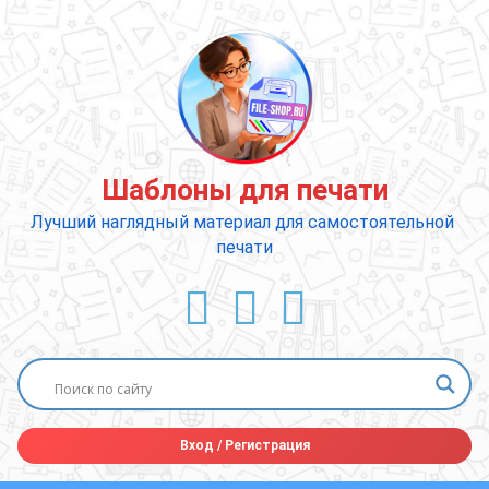
Перейти
к
содержимому
Шаблоны для печати
Лучший наглядный материал для самостоятельной 
печати
ВКонтакте
YouTube
E-mail
Вход
/
Регистрация