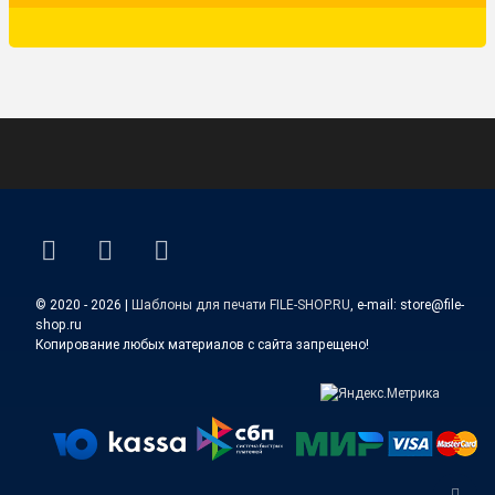
ВКонтакте
YouTube
E-mail
© 2020 - 2026 |
Шаблоны для печати FILE-SHOP.RU
, e-mail: store@file-
shop.ru
Копирование любых материалов с сайта запрещено!
Верн