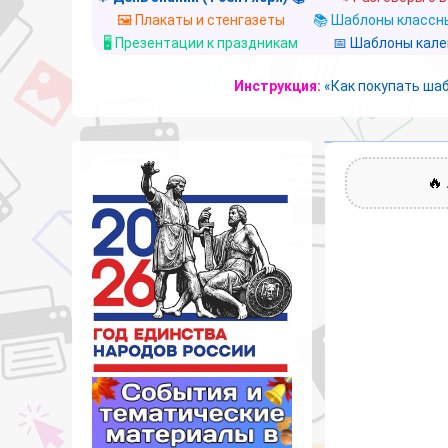
🖼️ Плакаты и стенгазеты
📚 Шаблоны классны
🖥️ Презентации к праздникам
📅 Шаблоны кал
Инструкция:
«Как покупать ша
🔥