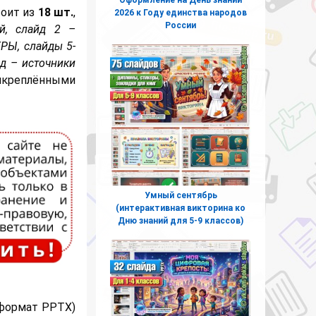
тоит из
18 шт.
,
2026 к Году единства народов
России
й, слайд 2 –
ГРЫ, слайды 5-
йд – источники
икреплёнными
Умный сентябрь
(интерактивная викторина ко
Дню знаний для 5-9 классов)
(формат PPTX)