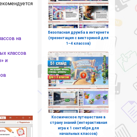
екомендуется
Безопасная дружба в интернете
лассов на
(презентация с викториной для
1–4 классов)
ных классов
» и
сов
Космическое путешествие в
страну знаний (интерактивная
игра к 1 сентября для
начальных классов)