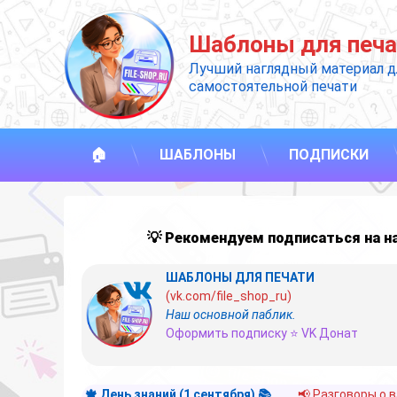
Перейти
к
Шаблоны для печа
содержимому
Лучший наглядный материал д
самостоятельной печати
🏠
ШАБЛОНЫ
ПОДПИСКИ
💡 Рекомендуем подписаться на 
ШАБЛОНЫ ДЛЯ ПЕЧАТИ
(vk.com/file_shop_ru)
Наш основной паблик.
Оформить подписку ⭐ VK Донат
🍁 День знаний (1 сентября) 📚
📢 Разговоры о 