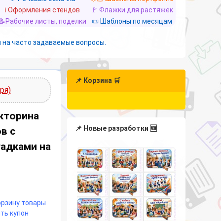
ℹ️ Оформления стендов
🚩 Флажки для растяжек
📝Рабочие листы, поделки
📜 Шаблоны по месяцам
 на часто задаваемые вопросы.
📌 Корзина 🛒
ря)
кторина
📌 Новые разработки 🆕
в с
адками на
корзину товары
ть купон