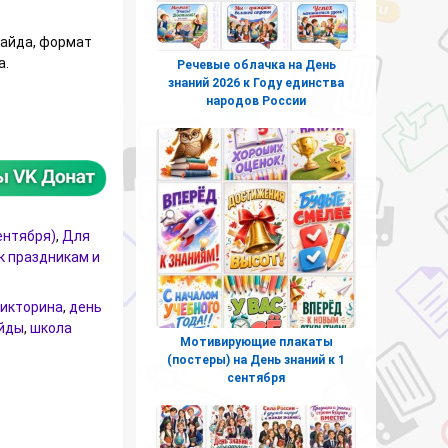
лайда, формат
а.
Речевые облачка на День
знаний 2026 к Году единства
народов России
тельная викторина для первоклассников с интерактивными заг
ентября)
,
Для
к праздникам и
икторина
,
день
йды
,
школа
Мотивирующие плакаты
(постеры) на День знаний к 1
сентября