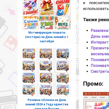
и пояснител
использовать 
Также реко
Развлека
Мотивирующие плакаты
День зна
(постеры) на День знаний к 1
сентября
Интеракти
Презента
веселыми
Познавате
Познавате
Смотреть
Промо:
Речевые облачка на День
знаний 2026 к Году единства
народов России