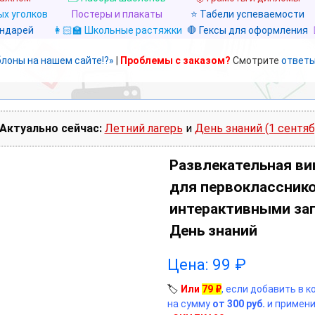
х уголков
Постеры и плакаты
⭐ Табели успеваемости
ендарей
👩🏻‍🏫 Школьные растяжки
🛑 Гексы для оформления
блоны на нашем сайте!?»
|
Проблемы с заказом?
Смотрите
ответы
Актуально сейчас:
Летний лагерь
и
День знаний (1 сентяб
Развлекательная ви
для первокласснико
интерактивными заг
День знаний
Цена:
99
₽
🏷️
Или
79
₽
, если добавить в 
на сумму
от 300 руб.
и примени