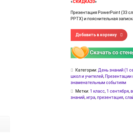
«
СКИДКА20
»
Презентация PowerPoint (33 с
PPTX) и пояснительная записк
Количество товара Развлека
Добавить в корзину
Категории:
День знаний (1 с
школ и учителей
,
Презентации 
знаменательным событиям
Метки:
1 класс
,
1 сентября
,
в
знаний
,
игра
,
презентация
,
сла