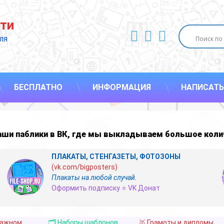
ти
ВКонтакте
YouTube
E-mail
ля 
БЕСПЛАТНО
ИНФОРМАЦИЯ
НАПИСАТЬ
наши
паблики в ВК
,
где мы выкладываем большое коли
ПЛАКАТЫ, СТЕНГАЗЕТЫ, ФОТОЗОНЫ
(vk.com/bigposters)
Плакаты на любой случай.
Оформить подписку ⭐ VK Донат
важном
🗂️ Наборы шаблонов
🥇 Грамоты и дипломы