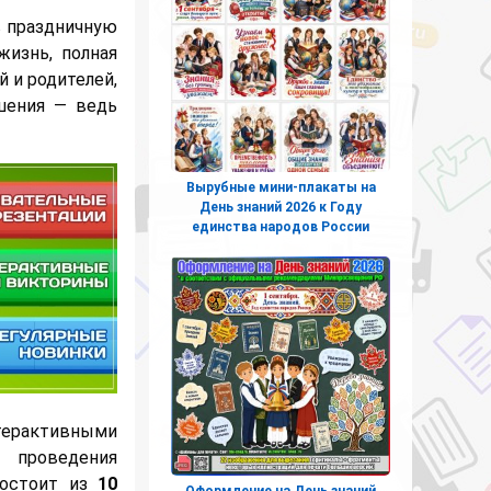
в праздничную
жизнь, полная
й и родителей,
шения — ведь
Вырубные мини-плакаты на
День знаний 2026 к Году
единства народов России
терактивными
 проведения
состоит из
10
Оформление на День знаний