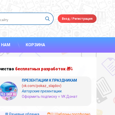
Вход
/
Регистрация
 НАМ
КОРЗИНА
чество
бесплатных разработок 🎁⤵
ПРЕЗЕНТАЦИИ К ПРАЗДНИКАМ
(vk.com/pokaz_slajdov)
Авторские презентации.
Оформить подписку ⭐ VK Донат
💬 Речевые облачка
🧑🏻 Шаблоны портфолио