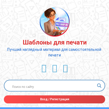
Перейти
к
содержимому
Шаблоны для печати
Лучший наглядный материал для самостоятельной 
печати
ВКонтакте
YouTube
E-mail
Вход
/
Регистрация