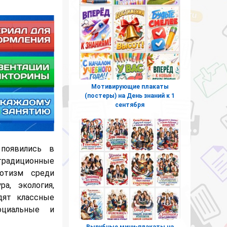
Мотивирующие плакаты
(постеры) на День знаний к 1
сентября
появились в
 традиционные
иотизм среди
а, экология,
дят классные
оциальные и
Вырубные мини-плакаты на