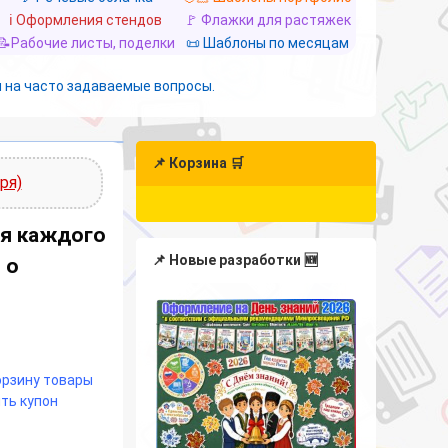
ℹ️ Оформления стендов
🚩 Флажки для растяжек
📝Рабочие листы, поделки
📜 Шаблоны по месяцам
 на часто задаваемые вопросы.
📌 Корзина 🛒
ря)
ля каждого
📌 Новые разработки 🆕
 о
корзину товары
ть купон