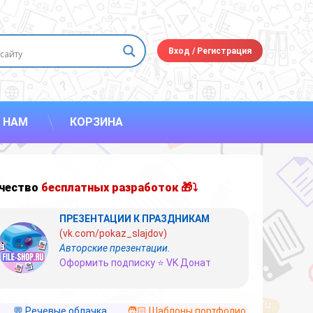
Вход
/
Регистрация
 НАМ
КОРЗИНА
чество
бесплатных разработок 🎁⤵
ПРЕЗЕНТАЦИИ К ПРАЗДНИКАМ
(vk.com/pokaz_slajdov)
Авторские презентации.
Оформить подписку ⭐ VK Донат
💬 Речевые облачка
🧑🏻 Шаблоны портфолио