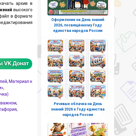
качать архив в
ажений
высокого
файл в формате
Оформление на День знаний
редактирования
2026, посвящённому Году
единства народов России
облачка для каждого занятия «Разговоры о важном»
елей
,
Материал к
м»
,
чка)
о важном
,
Речевые облачка на День
тафория
,
знаний 2026 к Году единства
народов России