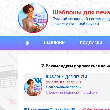
Перейти
к
Шаблоны для печа
содержимому
Лучший наглядный материал д
самостоятельной печати
🏠
ШАБЛОНЫ
ПОДПИСКИ
💡 Рекомендуем подписаться на 
ШАБЛОНЫ ДЛЯ ПЕЧАТИ
(vk.com/file_shop_ru)
Наш основной паблик.
Оформить подписку ⭐ VK Донат
🍁 День знаний (1 сентября) 📚
📢 Разговоры о 