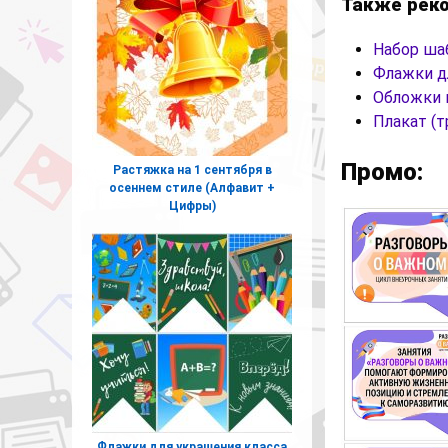
Также рек
Набор ш
Флажки д
Обложки 
Плакат (
Промо:
Растяжка на 1 сентября в
осеннем стиле (Алфавит +
Цифры)
Флажки для украшения класса