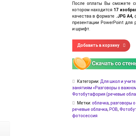
После оплаты Вы сможете с
котором находится
17 изобр
качества в формате
.JPG А4,
презентации PowerPoint для 
и шрифт.
Количество товара Речевые 
Добавить в корзину
Категории:
Для школ и учит
занятиям «Разговоры о важно
Фотобутафория (речевые обла
Метки:
облачка
,
разговоры 
речевые облачка
,
РОВ
,
Фотобу
фотосессия