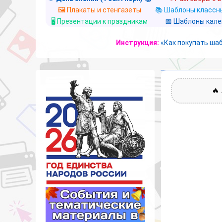
🖼️ Плакаты и стенгазеты
📚 Шаблоны классны
🖥️ Презентации к праздникам
📅 Шаблоны кал
Инструкция:
«Как покупать ша
🔥