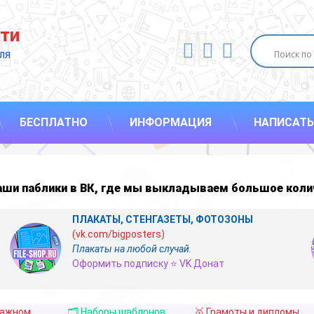
ти
ВКонтакте
YouTube
E-mail
ля 
БЕСПЛАТНО
ИНФОРМАЦИЯ
НАПИСАТЬ
наши
паблики в ВК
,
где мы выкладываем большое коли
ПЛАКАТЫ, СТЕНГАЗЕТЫ, ФОТОЗОНЫ
(vk.com/bigposters)
Плакаты на любой случай.
Оформить подписку ⭐ VK Донат
важном
🗂️ Наборы шаблонов
🥇 Грамоты и дипломы