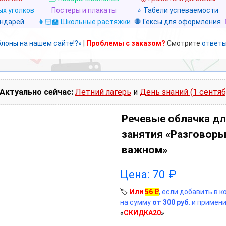
х уголков
Постеры и плакаты
⭐ Табели успеваемости
ендарей
👩🏻‍🏫 Школьные растяжки
🛑 Гексы для оформления
блоны на нашем сайте!?»
|
Проблемы с заказом?
Смотрите
ответы
Актуально сейчас:
Летний лагерь
и
День знаний (1 сентяб
Речевые облачка д
занятия «Разговоры
важном»
Цена:
70
₽
🏷️
Или
56
₽
, если добавить в 
на сумму
от 300 руб.
и примени
«
СКИДКА20
»