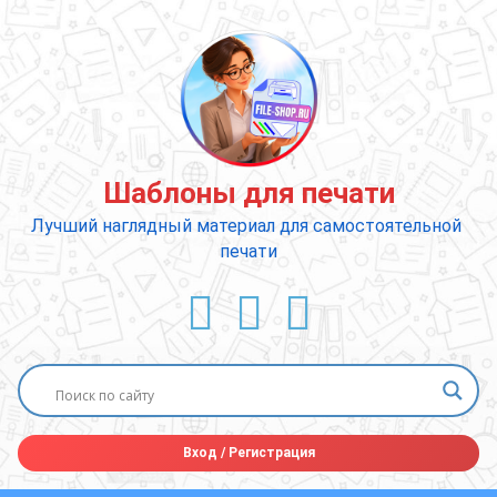
Перейти
к
содержимому
Шаблоны для печати
Лучший наглядный материал для самостоятельной 
печати
ВКонтакте
YouTube
E-mail
Вход
/
Регистрация