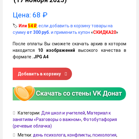
(17 ноября 2025)
Цена:
68
₽
🏷️
Или
54
₽
, если добавить в корзину товары на
сумму
от 300 руб.
и применить купон
«
СКИДКА20
»
После оплаты Вы сможете скачать архив в котором
находится
10 изображений
высокого качества в
формате
.JPG А4
Количество товара Речевые облачка «Как решать конфли
Добавить в корзину
Категории:
Для школ и учителей
,
Материал к
занятиям «Разговоры о важном»
,
Фотобутафория
(речевые облачка)
Метки:
день психолога
,
конфликты
,
психология
,