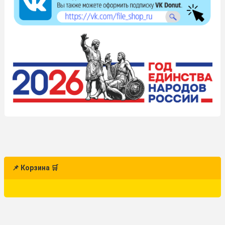
📌 Корзина 🛒