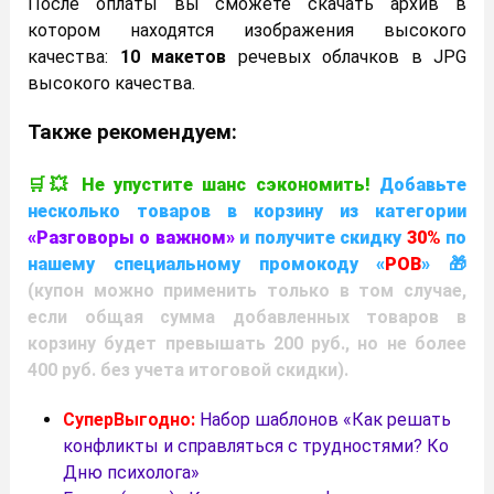
После оплаты вы сможете скачать архив в
котором находятся изображения высокого
качества:
10 макетов
речевых облачков в JPG
высокого качества.
Также рекомендуем:
🛒💥 Не упустите шанс сэкономить!
Добавьте
несколько товаров в корзину из категории
«
Разговоры о важном
»
и получите скидку
30%
по
нашему специальному промокоду «
РОВ
» 🎁
(купон можно применить только в том случае,
если общая сумма добавленных товаров в
корзину будет превышать 200 руб., но не более
400 руб. без учета итоговой скидки).
СуперВыгодно:
Набор шаблонов «Как решать
конфликты и справляться с трудностями? Ко
Дню психолога»