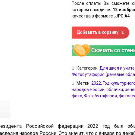
После оплаты Вы сможете с
котором находится
12 изобр
качества в формате
.JPG А4
Количество товара Речевые о
Добавить в корзину
Категории:
Для школ и учит
Фотобутафория (речевые обла
Метки:
2022
,
Год культурног
народов России
,
облачки
,
рече
фото
,
Фотобутафория
,
фотосе
резидента Российской федерации 2022 год был объ
аследия народов России. Это значит, что с января по дек