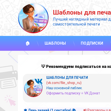
Перейти
к
Шаблоны для печа
содержимому
Лучший наглядный материал д
самостоятельной печати
🏠
ШАБЛОНЫ
ПОДПИСКИ
💡 Рекомендуем подписаться на 
ШАБЛОНЫ ДЛЯ ПЕЧАТИ
(vk.com/file_shop_ru)
Наш основной паблик.
Оформить подписку ⭐ VK Донат
🍁 День знаний (1 сентября) 📚
📢 Разговоры о 