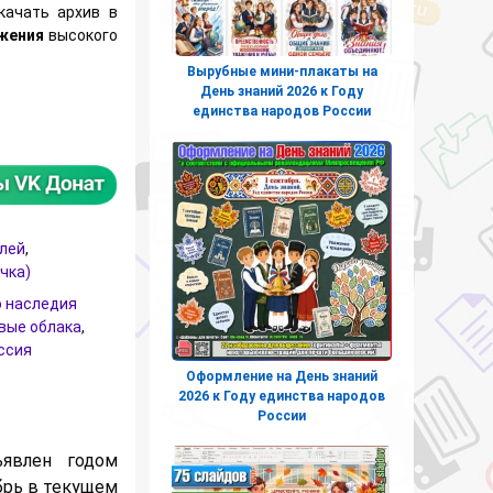
качать архив в
ажения
высокого
Вырубные мини-плакаты на
День знаний 2026 к Году
блачка к году культурного наследия народов России
единства народов России
елей
,
чка)
о наследия
вые облака
,
ссия
Оформление на День знаний
2026 к Году единства народов
России
явлен годом
абрь в текущем