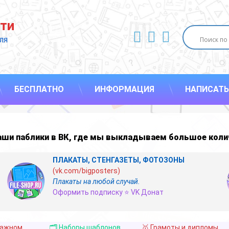
ти
ВКонтакте
YouTube
E-mail
ля 
БЕСПЛАТНО
ИНФОРМАЦИЯ
НАПИСАТЬ
наши
паблики в ВК
,
где мы выкладываем большое коли
ПЛАКАТЫ, СТЕНГАЗЕТЫ, ФОТОЗОНЫ
(vk.com/bigposters)
Плакаты на любой случай.
Оформить подписку ⭐ VK Донат
важном
🗂️ Наборы шаблонов
🥇 Грамоты и дипломы