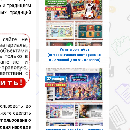
е и традициям
ных традиций
Умный сентябрь
(интерактивная викторина ко
Дню знаний для 5-9 классов)
ользовать во
ожете сделать
спользованию
ледия народов
Безопасная дружба в интернете