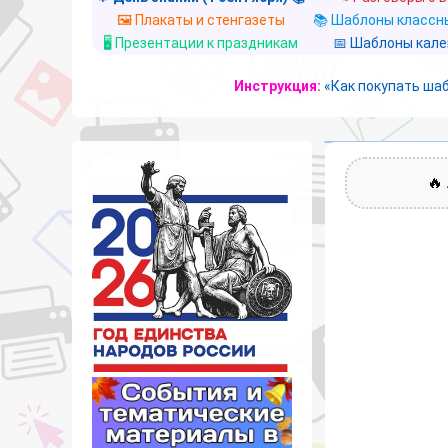
🖼️ Плакаты и стенгазеты
📚 Шаблоны классны
🖥️ Презентации к праздникам
📅 Шаблоны кал
Инструкция:
«Как покупать ша
🔥