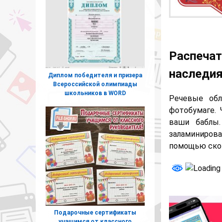
Распечат
наследия
Диплом победителя и призера
Всероссийской олимпиады
школьников в WORD
Речевые обл
фотобумаге. 
ваши баблы
заламинирова
помощью скот
Подарочные сертификаты
учащимся от классного