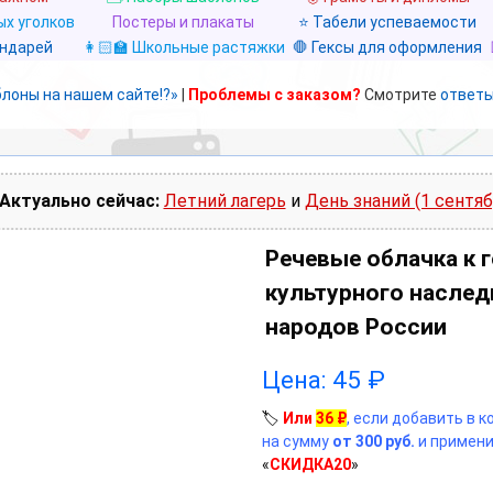
х уголков
Постеры и плакаты
⭐ Табели успеваемости
ендарей
👩🏻‍🏫 Школьные растяжки
🛑 Гексы для оформления
блоны на нашем сайте!?»
|
Проблемы с заказом?
Смотрите
ответы
Актуально сейчас:
Летний лагерь
и
День знаний (1 сентяб
Речевые облачка к 
культурного наслед
народов России
Цена:
45
₽
🏷️
Или
36
₽
, если добавить в 
на сумму
от 300 руб.
и примени
«
СКИДКА20
»