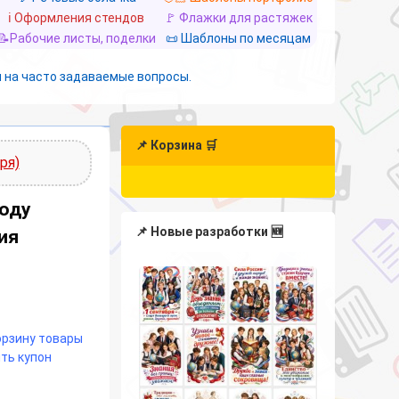
ℹ️ Оформления стендов
🚩 Флажки для растяжек
📝Рабочие листы, поделки
📜 Шаблоны по месяцам
 на часто задаваемые вопросы.
📌 Корзина 🛒
ря)
году
📌 Новые разработки 🆕
ия
корзину товары
ть купон