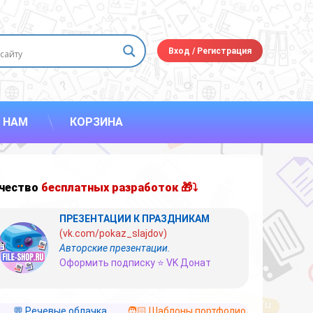
Вход
/
Регистрация
 НАМ
КОРЗИНА
чество
бесплатных разработок 🎁⤵
ПРЕЗЕНТАЦИИ К ПРАЗДНИКАМ
(vk.com/pokaz_slajdov)
Авторские презентации.
Оформить подписку ⭐ VK Донат
💬 Речевые облачка
🧑🏻 Шаблоны портфолио