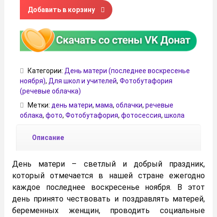
Количество товара Речевые облачка для фотосессии к 
Добавить в корзину
Категории:
День матери (последнее воскресенье
ноября)
,
Для школ и учителей
,
Фотобутафория
(речевые облачка)
Метки:
день матери
,
мама
,
облачки
,
речевые
облака
,
фото
,
Фотобутафория
,
фотосессия
,
школа
Описание
День матери – светлый и добрый праздник,
который отмечается в нашей стране ежегодно
каждое последнее воскресенье ноября. В этот
день принято чествовать и поздравлять матерей,
беременных женщин, проводить социальные