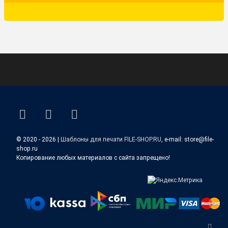
ВКонтакте
YouTube
E-mail
© 2020 - 2026 |
Шаблоны для печати FILE-SHOP.RU
, e-mail: store@file-
shop.ru
Копирование любых материалов с сайта запрещено!
Верн