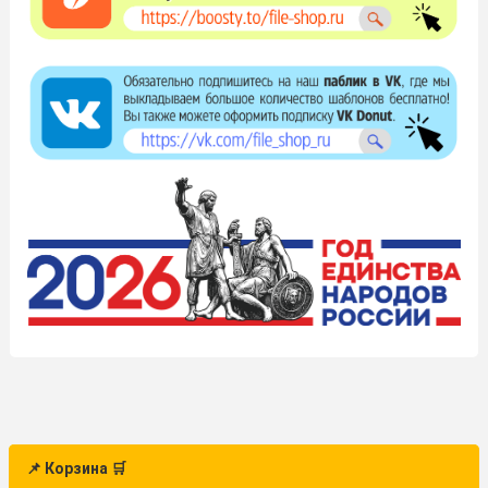
📌 Корзина 🛒