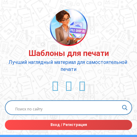
Перейти
к
содержимому
Шаблоны для печати
Лучший наглядный материал для самостоятельной 
печати
ВКонтакте
YouTube
E-mail
Вход
/
Регистрация