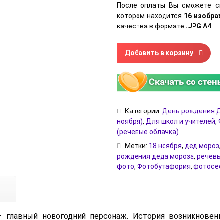
После оплаты Вы сможете с
котором находится
16 изобр
качества в формате
.JPG А4
Количество товара Речевые о
Добавить в корзину
Категории:
День рождения Д
ноября)
,
Для школ и учителей
,
(речевые облачка)
Метки:
18 ноября
,
дед мороз
рождения деда мороза
,
речевы
фото
,
Фотобутафория
,
фотосе
 главный новогодний персонаж. История возникновени