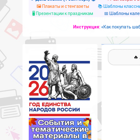
🖼️ Плакаты и стенгазеты
📚 Шаблоны классны
🖥️ Презентации к праздникам
📅 Шаблоны кал
Инструкция:
«Как покупать ша
🔥