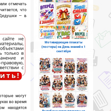
чали отмечать
читается, что
е Дедушки —
в
Мотивирующие плакаты
(постеры) на День знаний к 1
сентября
оторые могут
уках во время
ом находятся
Вырубные мини-плакаты на