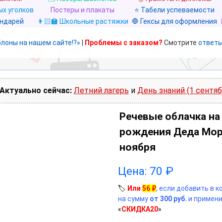
х уголков
Постеры и плакаты
⭐ Табели успеваемости
ендарей
👩🏻‍🏫 Школьные растяжки
🛑 Гексы для оформления
блоны на нашем сайте!?»
|
Проблемы с заказом?
Смотрите
ответы
Актуально сейчас:
Летний лагерь
и
День знаний (1 сентяб
Речевые облачка на
рождения Деда Мор
ноября
Цена:
70
₽
🏷️
Или
56
₽
, если добавить в 
на сумму
от 300 руб.
и примени
«
СКИДКА20
»