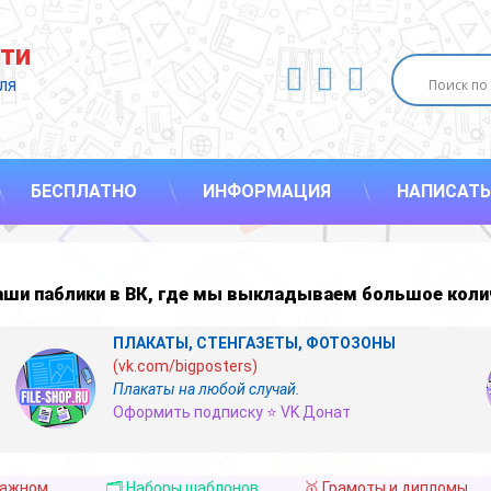
ти
ВКонтакте
YouTube
E-mail
ля 
БЕСПЛАТНО
ИНФОРМАЦИЯ
НАПИСАТЬ
наши
паблики в ВК
,
где мы выкладываем большое коли
ПЛАКАТЫ, СТЕНГАЗЕТЫ, ФОТОЗОНЫ
(vk.com/bigposters)
Плакаты на любой случай.
Оформить подписку ⭐ VK Донат
важном
🗂️ Наборы шаблонов
🥇 Грамоты и дипломы