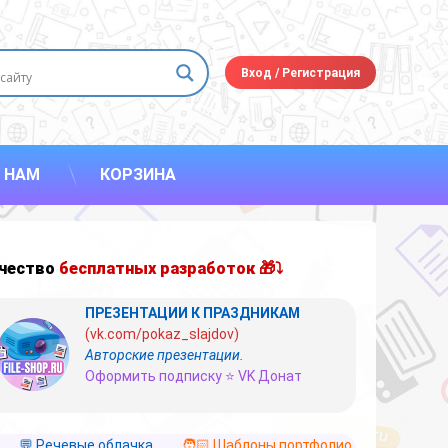
Вход
/
Регистрация
 НАМ
КОРЗИНА
чество
бесплатных разработок 🎁⤵
ПРЕЗЕНТАЦИИ К ПРАЗДНИКАМ
(vk.com/pokaz_slajdov)
Авторские презентации.
Оформить подписку ⭐ VK Донат
💬 Речевые облачка
🧑🏻 Шаблоны портфолио