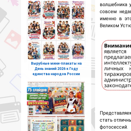
волшебника у
совсем недав
именно в эт
Великом Устю
Вырубные мини-плакаты на
День знаний 2026 к Году
единства народов России
Представляе
стать отличн
фотосессий.