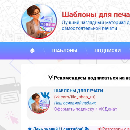
Перейти
к
Шаблоны для печа
содержимому
Лучший наглядный материал д
самостоятельной печати
🏠
ШАБЛОНЫ
ПОДПИСКИ
💡 Рекомендуем подписаться на 
ШАБЛОНЫ ДЛЯ ПЕЧАТИ
(vk.com/file_shop_ru)
Наш основной паблик.
Оформить подписку ⭐ VK Донат
🍁 День знаний (1 сентября) 📚
📢 Разговоры о 