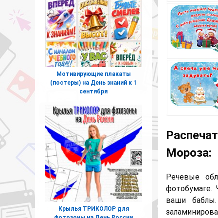
Мотивирующие плакаты
(постеры) на День знаний к 1
сентября
Распечат
Мороза:
Речевые обл
фотобумаге. 
ваши баблы
Крылья ТРИКОЛОР для
заламинирова
фотозоны на День России