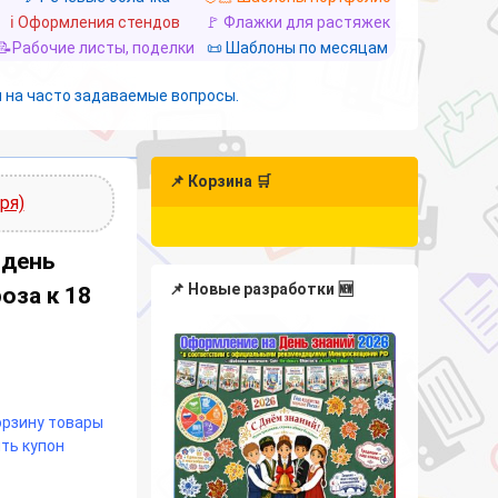
ℹ️ Оформления стендов
🚩 Флажки для растяжек
📝Рабочие листы, поделки
📜 Шаблоны по месяцам
 на часто задаваемые вопросы.
📌 Корзина 🛒
ря)
 день
📌 Новые разработки 🆕
оза к 18
корзину товары
ть купон