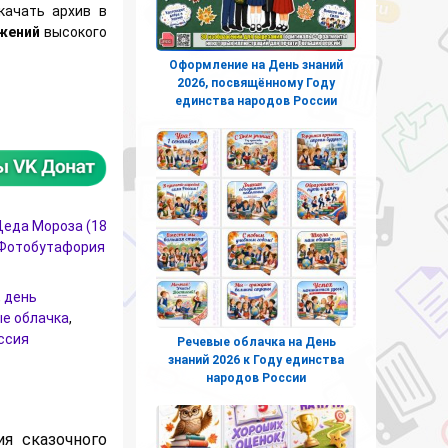
качать архив в
ажений
высокого
Оформление на День знаний
2026, посвящённому Году
блачка на день рождения Деда Мороза к 18 ноября
единства народов России
еда Мороза (18
Фотобутафория
,
день
е облачка
,
ссия
Речевые облачка на День
знаний 2026 к Году единства
народов России
я сказочного