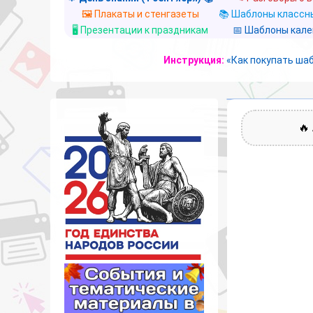
🖼️ Плакаты и стенгазеты
📚 Шаблоны классны
🖥️ Презентации к праздникам
📅 Шаблоны кал
Инструкция:
«Как покупать ша
🔥