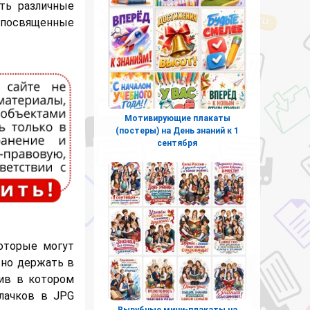
ить различные
 посвященные
Мотивирующие плакаты
(постеры) на День знаний к 1
сентября
оторые могут
жно держать в
ив в котором
лачков в JPG
Вырубные мини-плакаты на