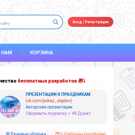
Вход
/
Регистрация
 НАМ
КОРЗИНА
чество
бесплатных разработок 🎁⤵
ПРЕЗЕНТАЦИИ К ПРАЗДНИКАМ
(vk.com/pokaz_slajdov)
Авторские презентации.
Оформить подписку ⭐ VK Донат
💬 Речевые облачка
🧑🏻 Шаблоны портфолио