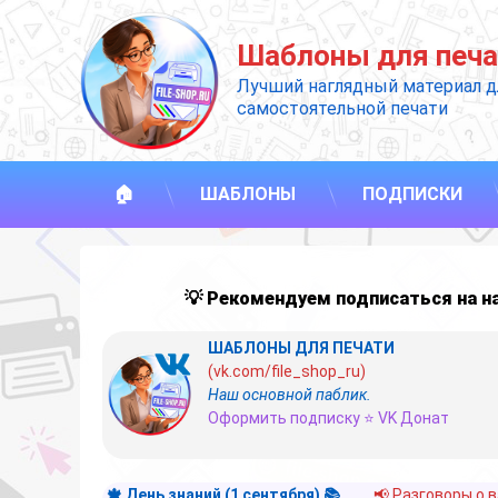
Перейти
к
Шаблоны для печа
содержимому
Лучший наглядный материал д
самостоятельной печати
🏠
ШАБЛОНЫ
ПОДПИСКИ
💡 Рекомендуем подписаться на 
ШАБЛОНЫ ДЛЯ ПЕЧАТИ
(vk.com/file_shop_ru)
Наш основной паблик.
Оформить подписку ⭐ VK Донат
🍁 День знаний (1 сентября) 📚
📢 Разговоры о 