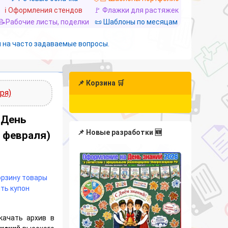
ℹ️ Оформления стендов
🚩 Флажки для растяжек
📝Рабочие листы, поделки
📜 Шаблоны по месяцам
 на часто задаваемые вопросы.
📌 Корзина 🛒
ря)
 День
📌 Новые разработки 🆕
8 февраля)
корзину товары
ть купон
качать архив в