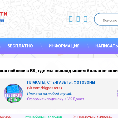
ти
ВКонтакте
YouTube
E-mail
ля 
БЕСПЛАТНО
ИНФОРМАЦИЯ
НАПИСАТЬ
наши
паблики в ВК
,
где мы выкладываем большое коли
ПЛАКАТЫ, СТЕНГАЗЕТЫ, ФОТОЗОНЫ
(vk.com/bigposters)
Плакаты на любой случай.
Оформить подписку ⭐ VK Донат
важном
🗂️ Наборы шаблонов
🥇 Грамоты и дипломы