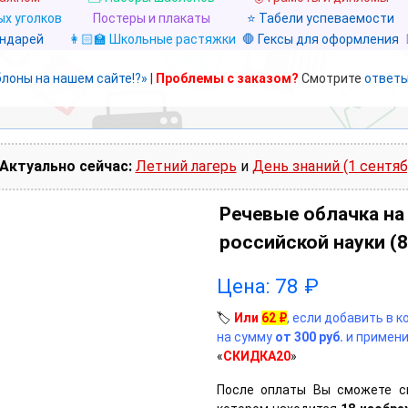
х уголков
Постеры и плакаты
⭐ Табели успеваемости
ендарей
👩🏻‍🏫 Школьные растяжки
🛑 Гексы для оформления
блоны на нашем сайте!?»
|
Проблемы с заказом?
Смотрите
ответы
Актуально сейчас:
Летний лагерь
и
День знаний (1 сентяб
Речевые облачка на
российской науки (
Цена:
78
₽
🏷️
Или
62
₽
, если добавить в 
на сумму
от 300 руб.
и примени
«
СКИДКА20
»
После оплаты Вы сможете с