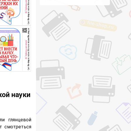
кой науки
ли глянцевой
ут смотреться