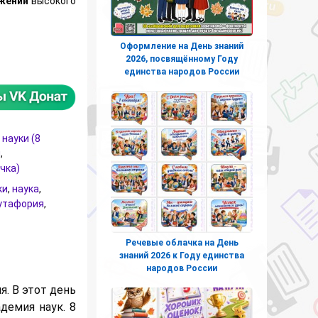
ажений
высокого
Оформление на День знаний
блачка на День российской науки (8 февраля)
2026, посвящённому Году
единства народов России
науки (8
й
,
чка)
ки
,
наука
,
утафория
,
Речевые облачка на День
знаний 2026 к Году единства
народов России
. В этот день
демия наук. 8