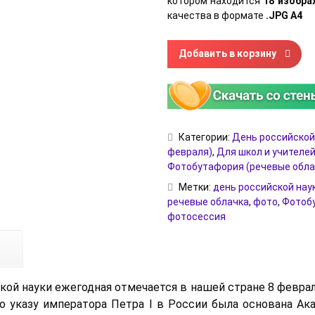
котором находится
18 изобр
качества в формате
.JPG А4
Количество товара Речевые о
Добавить в корзину
Категории:
День российской 
февраля)
,
Для школ и учителе
Фотобутафория (речевые обла
Метки:
день российской нау
речевые облачка
,
фото
,
Фотоб
фотосессия
кой науки ежегодная отмечается в нашей стране 8 февраля
по указу императора Петра I в России была основана Ака