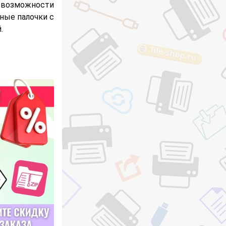
возможности
ные палочки с
.