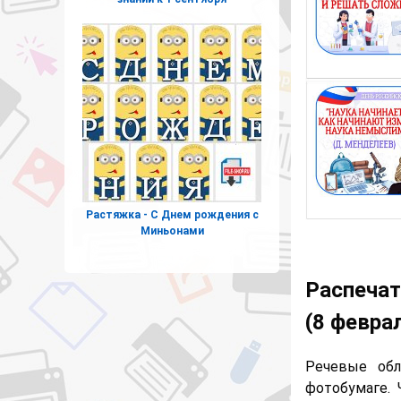
Растяжка - С Днем рождения c
Миньонами
Распечат
(8 феврал
Речевые обл
фотобумаге. 