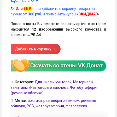
🏷️
Или
56
₽
, если добавить в корзину товары на
сумму
от 300 руб.
и применить купон
«
СКИДКА20
»
После оплаты Вы сможете скачать архив в котором
находится
12 изображений
высокого качества в
формате
.JPG А4
Количество товара Речевые облачка на тему «Арктика - 
Добавить в корзину
Категории:
Для школ и учителей
,
Материал к
занятиям «Разговоры о важном»
,
Фотобутафория
(речевые облачка)
Метки:
арктика
,
разговоры о важном
,
речевые
облачка
,
РОВ
,
Фотобутафория
,
фотосессия