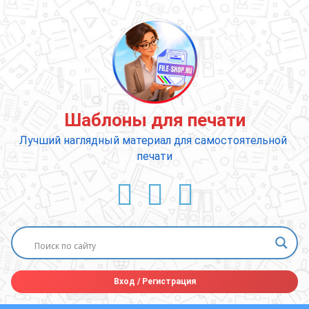
Перейти
к
содержимому
Шаблоны для печати
Лучший наглядный материал для самостоятельной 
печати
ВКонтакте
YouTube
E-mail
Вход
/
Регистрация