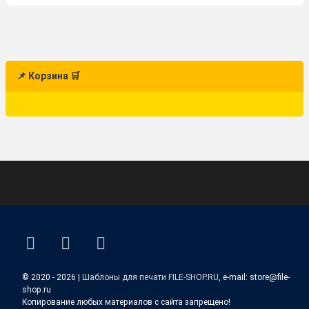
📌 Корзина 🛒
ВКонтакте
YouTube
E-mail
© 2020 - 2026 |
Шаблоны для печати FILE-SHOP.RU
, e-mail: store@file-
shop.ru
Копирование любых материалов с сайта запрещено!