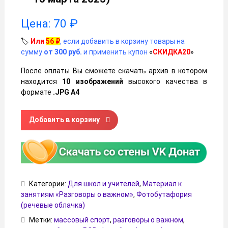
Цена:
70
₽
🏷️
Или
56
₽
, если добавить в корзину товары на
сумму
от 300 руб.
и применить купон
«
СКИДКА20
»
После оплаты Вы сможете скачать архив в котором
находится
10 изображений
высокого качества в
формате
.JPG А4
Количество товара Речевые облачка на тему «Массовый с
Добавить в корзину
Категории:
Для школ и учителей
,
Материал к
занятиям «Разговоры о важном»
,
Фотобутафория
(речевые облачка)
Метки:
массовый спорт
,
разговоры о важном
,