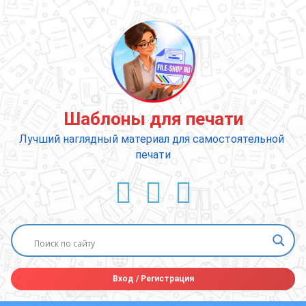
Перейти
к
содержимому
Шаблоны для печати
Лучший наглядный материал для самостоятельной 
печати
ВКонтакте
YouTube
E-mail
Вход
/
Регистрация