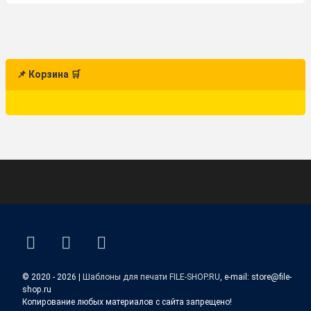
📌 Корзина 🛒
ВКонтакте
YouTube
E-mail
© 2020 - 2026 |
Шаблоны для печати FILE-SHOP.RU
, e-mail: store@file-
shop.ru
Копирование любых материалов с сайта запрещено!