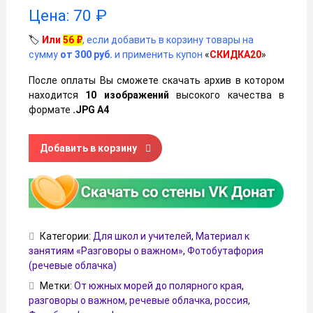
Цена:
70
₽
🏷️
Или
56
₽
, если добавить в корзину товары на
сумму
от 300 руб.
и применить купон
«
СКИДКА20
»
После оплаты Вы сможете скачать архив в котором
находится
10 изображений
высокого качества в
формате
.JPG А4
Количество товара Речевые облачка на тему «От южных 
Добавить в корзину
Категории:
Для школ и учителей
,
Материал к
занятиям «Разговоры о важном»
,
Фотобутафория
(речевые облачка)
Метки:
От южных морей до полярного края
,
разговоры о важном
,
речевые облачка
,
россия
,