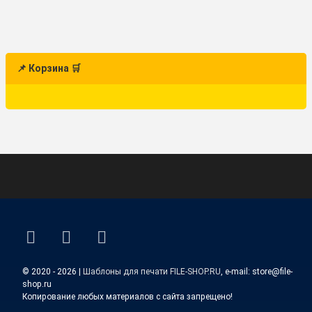
📌 Корзина 🛒
ВКонтакте
YouTube
E-mail
© 2020 - 2026 |
Шаблоны для печати FILE-SHOP.RU
, e-mail: store@file-
shop.ru
Копирование любых материалов с сайта запрещено!