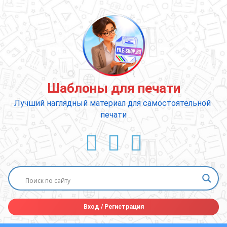
Перейти
к
содержимому
Шаблоны для печати
Лучший наглядный материал для самостоятельной 
печати
ВКонтакте
YouTube
E-mail
Вход
/
Регистрация