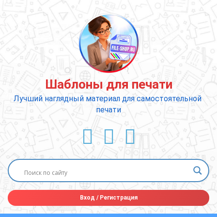
Перейти
к
содержимому
Шаблоны для печати
Лучший наглядный материал для самостоятельной 
печати
ВКонтакте
YouTube
E-mail
Вход
/
Регистрация