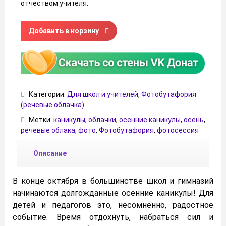
отчеством учителя.
Количество товара Речевые облачка «Ура! Осенние каник
Добавить в корзину
Категории:
Для школ и учителей
,
Фотобутафория
(речевые облачка)
Метки:
каникулы
,
облачки
,
осенние каникулы
,
осень
,
речевые облака
,
фото
,
Фотобутафория
,
фотосессия
Описание
В конце октября в большинстве школ и гимназий
начинаются долгожданные осенние каникулы! Для
детей и педагогов это, несомненно, радостное
событие. Время отдохнуть, набраться сил и