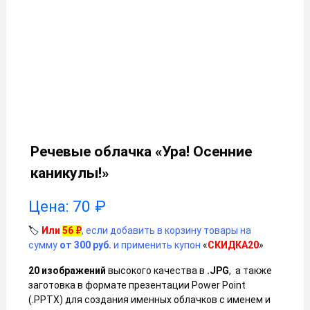
Речевые облачка «Ура! Осенние
каникулы!»
Цена:
70
₽
🏷️
Или
56
₽
, если добавить в корзину товары на
сумму
от 300 руб.
и применить купон
«
СКИДКА20
»
20 изображений
высокого качества в
.JPG
, а также
заготовка в формате презентации Power Point
(.PPTX) для создания именных облачков с именем и