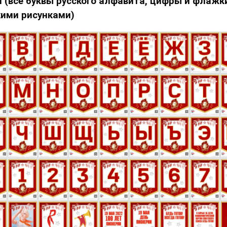
 (все буквы русского алфавита, цифры и флажк
ими рисунками)