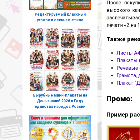
После покуп
высокого ка
Редактируемый классный
распечатывае
уголок в осеннем стиле
печати «2 на 
Также рек
Листы А4
Плакаты н
Речевые 
Грамота, 
Плакат “
Вырубные мини-плакаты на
Промо:
День знаний 2026 к Году
единства народов России
Пример рас