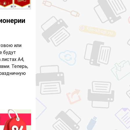
ионерии
товою или
е будут
 листах А4,
ами. Теперь,
праздничную