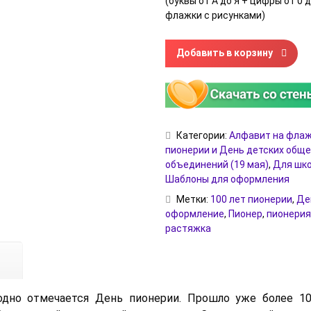
(буквы от А до Я + цифры от 0 д
флажки с рисунками)
Количество товара Флажки д
Добавить в корзину
Категории:
Алфавит на фла
пионерии и День детских общ
объединений (19 мая)
,
Для шко
Шаблоны для оформления
Метки:
100 лет пионерии
,
Де
оформление
,
Пионер
,
пионерия
растяжка
одно отмечается День пионерии. Прошло уже более 10