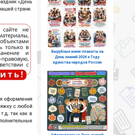
раздник «День
нашей стране.
Вырубные мини-плакаты на
День знаний 2026 к Году
единства народов России
я оформления
тяжку с любой
т.д, так как в
ополнительные
Оформление на День знаний