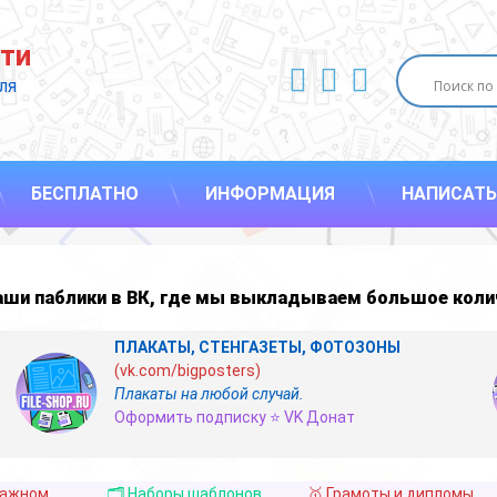
ти
ВКонтакте
YouTube
E-mail
ля 
БЕСПЛАТНО
ИНФОРМАЦИЯ
НАПИСАТЬ
наши
паблики в ВК
,
где мы выкладываем большое коли
ПЛАКАТЫ, СТЕНГАЗЕТЫ, ФОТОЗОНЫ
(vk.com/bigposters)
Плакаты на любой случай.
Оформить подписку ⭐ VK Донат
важном
🗂️ Наборы шаблонов
🥇 Грамоты и дипломы