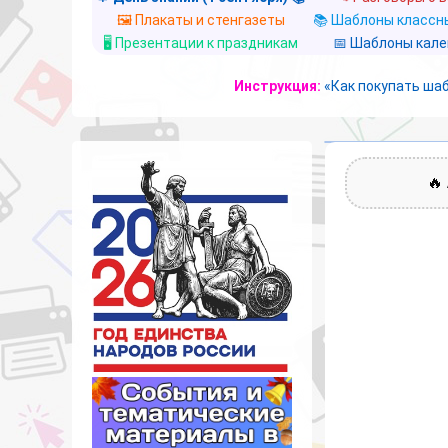
🖼️ Плакаты и стенгазеты
📚 Шаблоны классны
🖥️ Презентации к праздникам
📅 Шаблоны кал
Инструкция:
«Как покупать ша
🔥