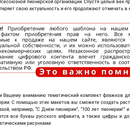
Всесоюзной пионерской организации. Спустя целый век п
 теряет свою актуальность и его продолжают отмечать в 
м Вашему вниманию тематический комплект флажков дл
ерии. С помощью этих макетов вы сможете создать рас
ой, например, “С Днём пионерии”, “100 лет пионерии!” и 
ятся все буквы русского алфавита, а также цифры и д
атическими рисунками.