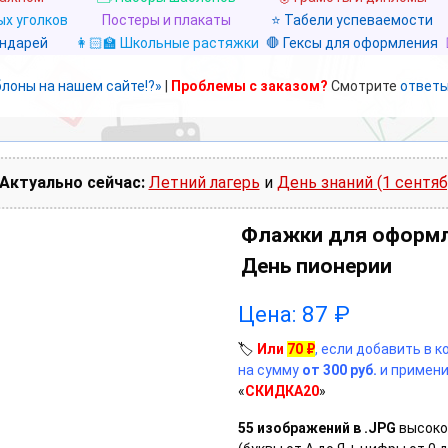
х уголков
Постеры и плакаты
⭐ Табели успеваемости
ендарей
👩🏻‍🏫 Школьные растяжки
🛑 Гексы для оформления
блоны на нашем сайте!?»
|
Проблемы с заказом?
Смотрите
ответы
Актуально сейчас:
Летний лагерь
и
День знаний (1 сентяб
Флажки для оформл
День пионерии
Цена:
87
₽
🏷️
Или
70
₽
, если добавить в 
на сумму
от 300 руб.
и примени
«
СКИДКА20
»
55 изображений в .JPG
высоко