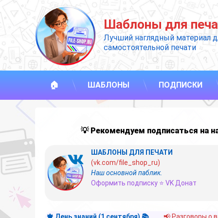
Перейти
к
Шаблоны для печа
содержимому
Лучший наглядный материал д
самостоятельной печати
🏠
ШАБЛОНЫ
ПОДПИСКИ
💡 Рекомендуем подписаться на 
ШАБЛОНЫ ДЛЯ ПЕЧАТИ
(vk.com/file_shop_ru)
Наш основной паблик.
Оформить подписку ⭐ VK Донат
🍁 День знаний (1 сентября) 📚
📢 Разговоры о 