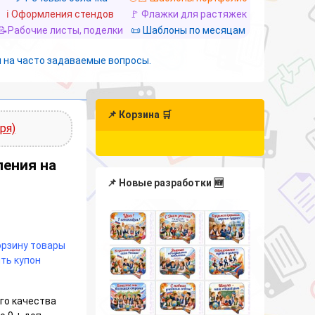
ℹ️ Оформления стендов
🚩 Флажки для растяжек
📝Рабочие листы, поделки
📜 Шаблоны по месяцам
 на часто задаваемые вопросы.
📌 Корзина 🛒
ря)
ения на
📌 Новые разработки 🆕
корзину товары
ть купон
го качества