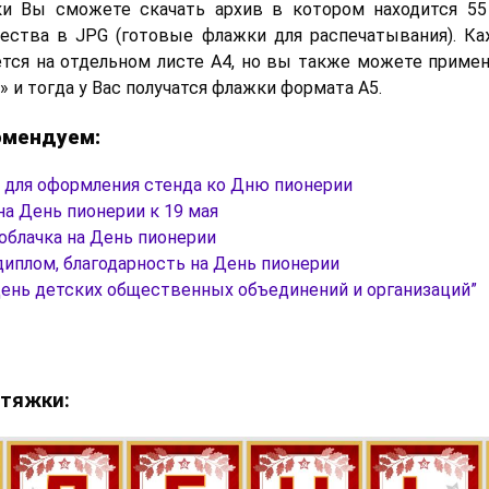
ки Вы сможете скачать архив в котором находится 55
чества в JPG (готовые флажки для распечатывания). К
тся на отдельном листе А4, но вы также можете приме
1» и тогда у Вас получатся флажки формата А5.
омендуем:
 для оформления стенда ко Дню пионерии
а День пионерии к 19 мая
облачка на День пионерии
диплом, благодарность на День пионерии
День детских общественных объединений и организаций”
тяжки: