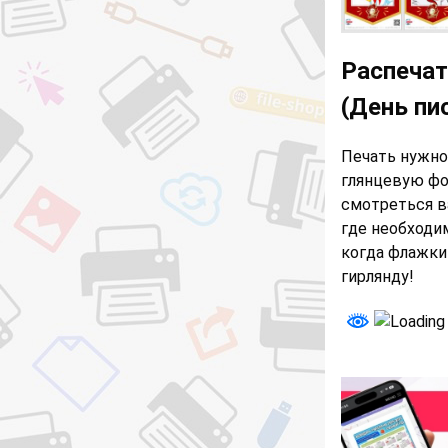
Распечат
(День пи
Печать нужно
глянцевую фо
смотреться ва
где необходи
когда флажки
гирлянду!