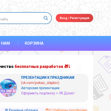
Вход
/
Регистрация
 НАМ
КОРЗИНА
чество
бесплатных разработок 🎁⤵
ПРЕЗЕНТАЦИИ К ПРАЗДНИКАМ
(vk.com/pokaz_slajdov)
Авторские презентации.
Оформить подписку ⭐ VK Донат
💬 Речевые облачка
🧑🏻 Шаблоны портфолио