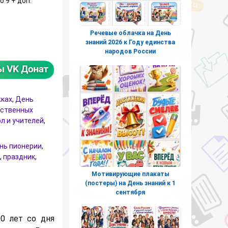
о 9 + доп.
Речевые облачка на День
ля оформления на День пионерии
знаний 2026 к Году единства
народов России
жках
,
День
ественных
л и учителей
,
нь пионерии
,
,
праздник
,
Мотивирующие плакаты
(постеры) на День знаний к 1
сентября
0 лет со дня