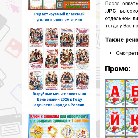
После оплат
.JPG
высоког
Редактируемый классный
отдельном ли
уголок в осеннем стиле
тогда у Вас п
Также рек
Смотреть
Промо:
Вырубные мини-плакаты на
День знаний 2026 к Году
единства народов России