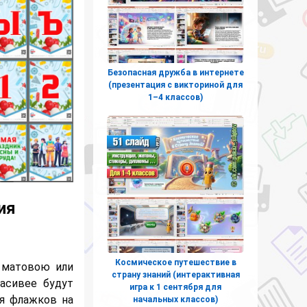
Безопасная дружба в интернете
(презентация с викториной для
1–4 классов)
ия
Космическое путешествие в
 матовою или
страну знаний (интерактивная
асивее будут
игра к 1 сентября для
ия флажков на
начальных классов)