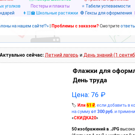
х уголков
Постеры и плакаты
⭐ Табели успеваемости
ендарей
👩🏻‍🏫 Школьные растяжки
🛑 Гексы для оформления
блоны на нашем сайте!?»
|
Проблемы с заказом?
Смотрите
ответы
Актуально сейчас:
Летний лагерь
и
День знаний (1 сентяб
Флажки для оформл
День труда
Цена:
76
₽
🏷️
Или
61
₽
, если добавить в 
на сумму
от 300 руб.
и примени
«
СКИДКА20
»
50 изображений в .JPG
высоко