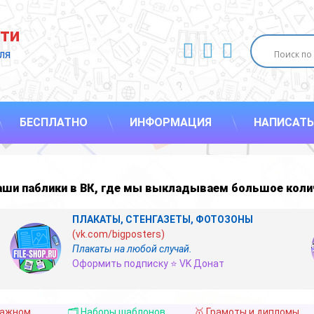
ти
ВКонтакте
YouTube
E-mail
ля 
БЕСПЛАТНО
ИНФОРМАЦИЯ
НАПИСАТЬ
наши
паблики в ВК
,
где мы выкладываем большое коли
ПЛАКАТЫ, СТЕНГАЗЕТЫ, ФОТОЗОНЫ
(vk.com/bigposters)
Плакаты на любой случай.
Оформить подписку ⭐ VK Донат
важном
🗂️ Наборы шаблонов
🥇 Грамоты и дипломы