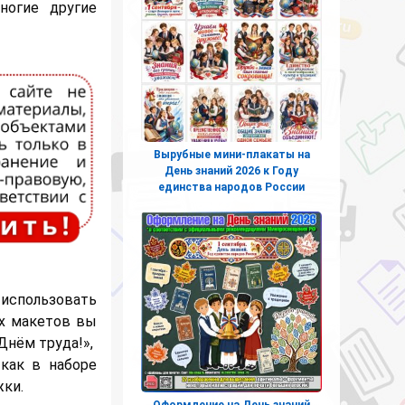
ногие другие
Вырубные мини-плакаты на
День знаний 2026 к Году
единства народов России
 использовать
их макетов вы
Днём труда!»,
 как в наборе
жки.
Оформление на День знаний