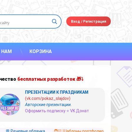
Вход
/
Регистрация
 НАМ
КОРЗИНА
чество
бесплатных разработок 🎁⤵
ПРЕЗЕНТАЦИИ К ПРАЗДНИКАМ
(vk.com/pokaz_slajdov)
Авторские презентации.
Оформить подписку ⭐ VK Донат
💬 Речевые облачка
🧑🏻 Шаблоны портфолио