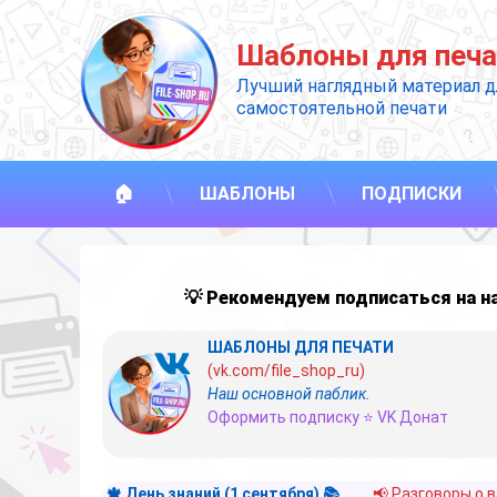
Перейти
к
Шаблоны для печа
содержимому
Лучший наглядный материал д
самостоятельной печати
🏠
ШАБЛОНЫ
ПОДПИСКИ
💡 Рекомендуем подписаться на 
ШАБЛОНЫ ДЛЯ ПЕЧАТИ
(vk.com/file_shop_ru)
Наш основной паблик.
Оформить подписку ⭐ VK Донат
🍁 День знаний (1 сентября) 📚
📢 Разговоры о 