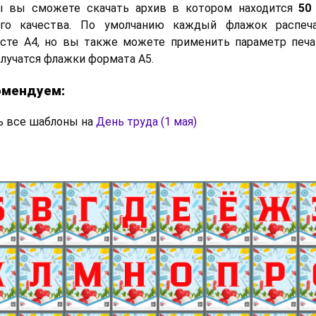
ы вы сможете скачать архив в котором находится
50
о качества. По умолчанию каждый флажок распеча
сте А4, но вы также можете применить параметр печа
олучатся флажки формата А5.
омендуем:
 все шаблоны на
День труда (1 мая)