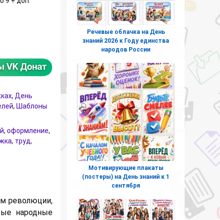
о 9 + доп.
Речевые облачка на День
ля оформления на День труда
знаний 2026 к Году единства
народов России
жках
,
День
елей
,
Шаблоны
й
,
оформление
,
жка
,
труд
,
Мотивирующие плакаты
(постеры) на День знаний к 1
сентября
ом революции,
вые народные