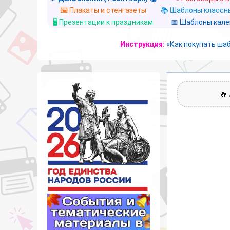
🖼️ Плакаты и стенгазеты
📚 Шаблоны классны
🖥️ Презентации к праздникам
📅 Шаблоны кал
Инструкция:
«Как покупать ша
🔥