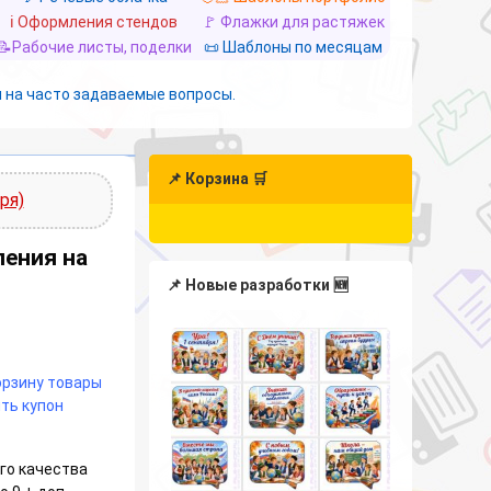
ℹ️ Оформления стендов
🚩 Флажки для растяжек
📝Рабочие листы, поделки
📜 Шаблоны по месяцам
 на часто задаваемые вопросы.
📌 Корзина 🛒
ря)
ения на
📌 Новые разработки 🆕
корзину товары
ть купон
го качества