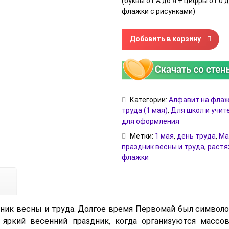
(буквы от А до Я + цифры от 0 д
флажки с рисунками)
Количество товара Флажки д
Добавить в корзину
Категории:
Алфавит на фла
труда (1 мая)
,
Для школ и учит
для оформления
Метки:
1 мая
,
день труда
,
Ма
праздник весны и труда
,
растя
флажки
дник весны и труда. Долгое время Первомай был символ
о яркий весенний праздник, когда организуются массо