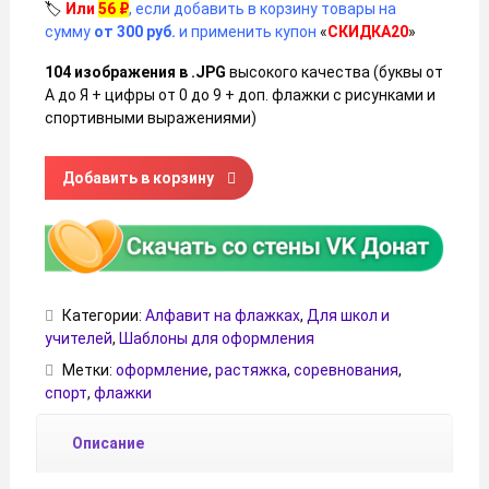
🏷️
Или
56
₽
, если добавить в корзину товары на
сумму
от 300 руб.
и применить купон
«
СКИДКА20
»
104 изображения в .JPG
высокого качества (буквы от
А до Я + цифры от 0 до 9 + доп. флажки с рисунками и
спортивными выражениями)
Количество товара Флажки для оформления спортивных
Добавить в корзину
Категории:
Алфавит на флажках
,
Для школ и
учителей
,
Шаблоны для оформления
Метки:
оформление
,
растяжка
,
соревнования
,
спорт
,
флажки
Описание