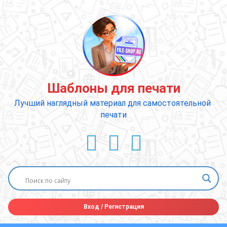
Перейти
к
содержимому
Шаблоны для печати
Лучший наглядный материал для самостоятельной 
печати
ВКонтакте
YouTube
E-mail
Вход
/
Регистрация