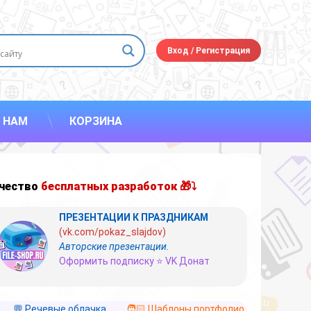
Вход
/
Регистрация
 НАМ
КОРЗИНА
чество
бесплатных разработок 🎁⤵
ПРЕЗЕНТАЦИИ К ПРАЗДНИКАМ
(vk.com/pokaz_slajdov)
Авторские презентации.
Оформить подписку ⭐ VK Донат
💬 Речевые облачка
🧑🏻 Шаблоны портфолио