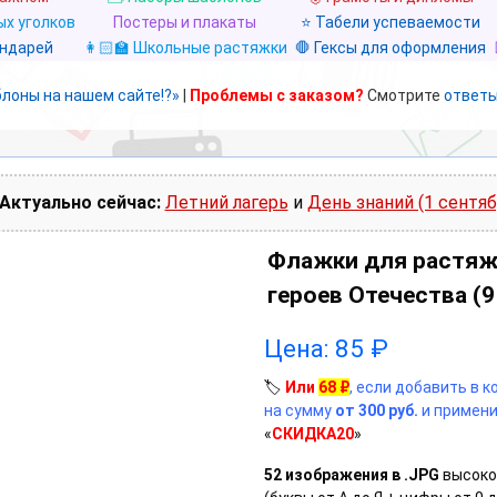
х уголков
Постеры и плакаты
⭐ Табели успеваемости
ендарей
👩🏻‍🏫 Школьные растяжки
🛑 Гексы для оформления
блоны на нашем сайте!?»
|
Проблемы с заказом?
Смотрите
ответы
Актуально сейчас:
Летний лагерь
и
День знаний (1 сентяб
Флажки для растяж
героев Отечества (9
Цена:
85
₽
🏷️
Или
68
₽
, если добавить в 
на сумму
от 300 руб.
и примени
«
СКИДКА20
»
52 изображения в .JPG
высоко