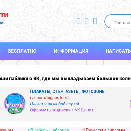
ти
ВКонтакте
YouTube
E-mail
ля 
БЕСПЛАТНО
ИНФОРМАЦИЯ
НАПИСАТЬ
наши
паблики в ВК
,
где мы выкладываем большое коли
ПЛАКАТЫ, СТЕНГАЗЕТЫ, ФОТОЗОНЫ
(vk.com/bigposters)
Плакаты на любой случай.
Оформить подписку ⭐ VK Донат
важном
🗂️ Наборы шаблонов
🥇 Грамоты и дипломы