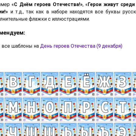
имер «
С Днём героев Отечества!»
, «
Герои живут среди 
и!»
и т.д., так как в наборе находятся все буквы русск
лнительные флажки с иллюстрациями.
мендуем:
 все шаблоны на
День героев Отечества (9 декабря)