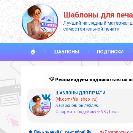
Перейти
к
Шаблоны для печа
содержимому
Лучший наглядный материал д
самостоятельной печати
🏠
ШАБЛОНЫ
ПОДПИСКИ
💡 Рекомендуем подписаться на 
ШАБЛОНЫ ДЛЯ ПЕЧАТИ
(vk.com/file_shop_ru)
Наш основной паблик.
Оформить подписку ⭐ VK Донат
🍁 День знаний (1 сентября) 📚
📢 Разговоры о 