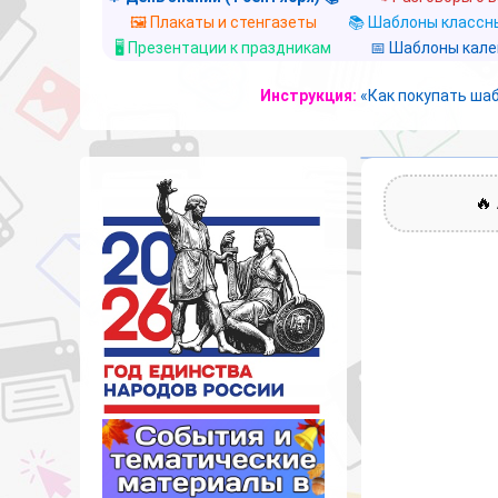
🖼️ Плакаты и стенгазеты
📚 Шаблоны классны
🖥️ Презентации к праздникам
📅 Шаблоны кал
Инструкция:
«Как покупать ша
🔥