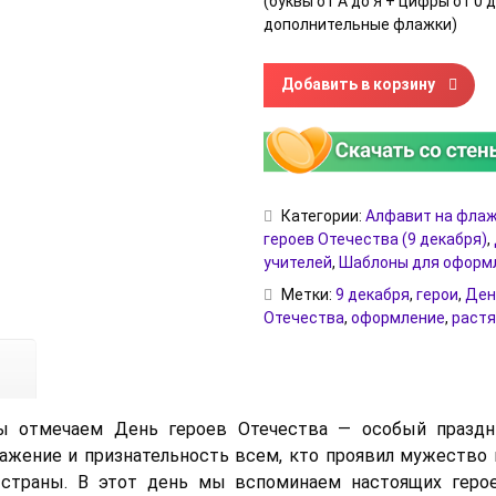
(буквы от А до Я + цифры от 0 д
дополнительные флажки)
Количество товара Флажки дл
Добавить в корзину
Категории:
Алфавит на фла
героев Отечества (9 декабря)
,
учителей
,
Шаблоны для оформ
Метки:
9 декабря
,
герои
,
Ден
Отечества
,
оформление
,
раст
ы отмечаем День героев Отечества — особый праздн
жение и признательность всем, кто проявил мужество 
 страны. В этот день мы вспоминаем настоящих герое