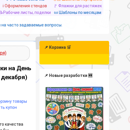
ℹ️ Оформления стендов
🚩 Флажки для растяжек
📝Рабочие листы, поделки
📜 Шаблоны по месяцам
 на часто задаваемые вопросы.
📌 Корзина 🛒
ря)
ки на День
📌 Новые разработки 🆕
 декабря)
корзину товары
ть купон
го качества