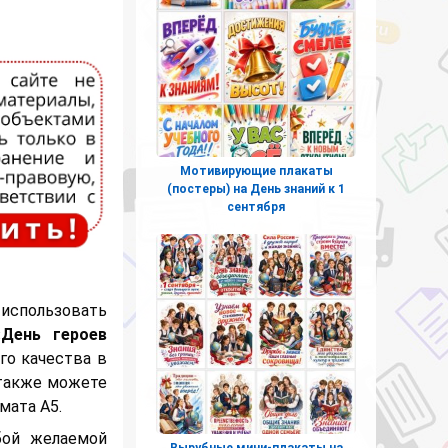
Мотивирующие плакаты
(постеры) на День знаний к 1
сентября
использовать
«День героев
го качества в
 также можете
мата А5.
бой желаемой
Вырубные мини-плакаты на