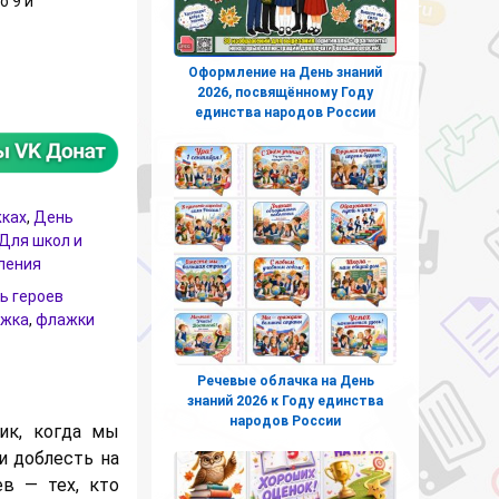
о 9 и
Оформление на День знаний
я растяжки на День героев Отечества (9 декабря)
2026, посвящённому Году
единства народов России
жках
,
День
Для школ и
ления
ь героев
яжка
,
флажки
Речевые облачка на День
знаний 2026 к Году единства
народов России
ик, когда мы
и доблесть на
в — тех, кто