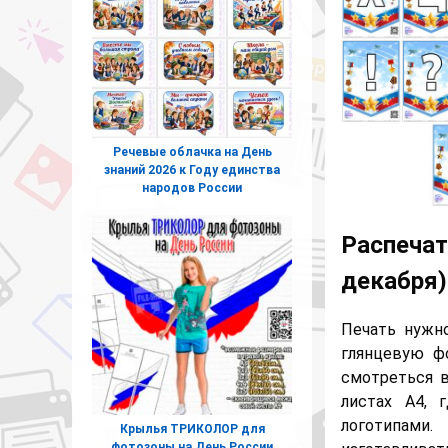
Речевые облачка на День
знаний 2026 к Году единства
народов России
Распечат
декабря)
Печать нужн
глянцевую ф
смотреться в
листах А4,
логотипами.
Крылья ТРИКОЛОР для
фотозоны на День России