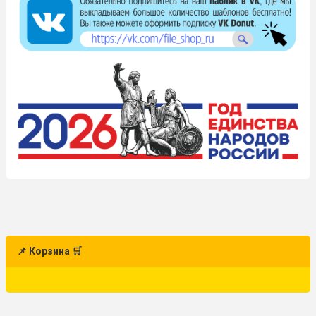
📌 Корзина 🛒