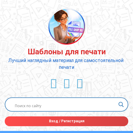
Перейти
к
содержимому
Шаблоны для печати
Лучший наглядный материал для самостоятельной 
печати
ВКонтакте
YouTube
E-mail
Вход
/
Регистрация