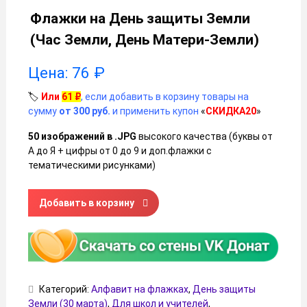
Флажки на День защиты Земли
(Час Земли, День Матери-Земли)
Цена:
76
₽
🏷️
Или
61
₽
, если добавить в корзину товары на
сумму
от 300 руб.
и применить купон
«
СКИДКА20
»
50 изображений в .JPG
высокого качества (буквы от
А до Я + цифры от 0 до 9 и доп.флажки с
тематическими рисунками)
Количество товара Флажки на День защиты Земли (Час 
Добавить в корзину
Категорий:
Алфавит на флажках
,
День защиты
Земли (30 марта)
,
Для школ и учителей
,