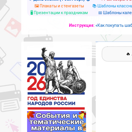
🖼️ Плакаты и стенгазеты
📚 Шаблоны классны
🖥️ Презентации к праздникам
📅 Шаблоны кал
Инструкция:
«Как покупать ша
🔥