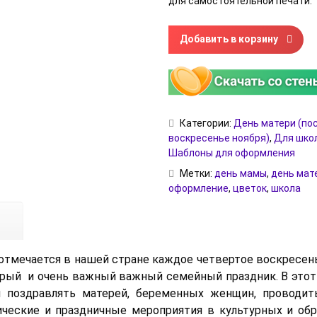
для самостоятельной печати.
Количество товара Цветок д
Добавить в корзину
Категории:
День матери (по
воскресенье ноября)
,
Для школ
Шаблоны для оформления
Метки:
день мамы
,
день мат
оформление
,
цветок
,
школа
отмечается в нашей стране каждое четвертое воскресень
рый и очень важный важный семейный праздник. В этот
и поздравлять матерей, беременных женщин, проводит
ические и праздничные мероприятия в культурных и об