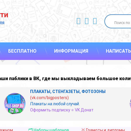
ти
ВКонтакте
YouTube
E-mail
ля 
БЕСПЛАТНО
ИНФОРМАЦИЯ
НАПИСАТЬ
наши
паблики в ВК
,
где мы выкладываем большое коли
ПЛАКАТЫ, СТЕНГАЗЕТЫ, ФОТОЗОНЫ
(vk.com/bigposters)
Плакаты на любой случай.
Оформить подписку ⭐ VK Донат
важном
🗂️ Наборы шаблонов
🥇 Грамоты и дипломы