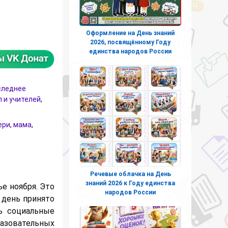
ля оформления на День Матери
Оформление на День знаний
2026, посвящённому Году
единства народов России
следнее
 и учителей
,
ери
,
мама
,
Речевые облачка на День
знаний 2026 к Году единства
е ноября. Это
народов России
 день принято
ь социальные
разовательных