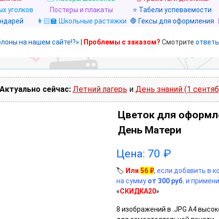
х уголков
Постеры и плакаты
⭐ Табели успеваемости
ендарей
👩🏻‍🏫 Школьные растяжки
🛑 Гексы для оформления
блоны на нашем сайте!?»
|
Проблемы с заказом?
Смотрите
ответы
Актуально сейчас:
Летний лагерь
и
День знаний (1 сентяб
Цветок для оформл
День Матери
Цена:
70
₽
🏷️
Или
56
₽
, если добавить в 
на сумму
от 300 руб.
и примени
«
СКИДКА20
»
8 изображений в .JPG А4 высок