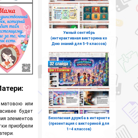
Умный сентябрь
(интерактивная викторина ко
Дню знаний для 5-9 классов)
атери:
 матовою или
асивее будет
ния элементов
Безопасная дружба в интернете
(презентация с викториной для
тки приобрели
1–4 классов)
атери.