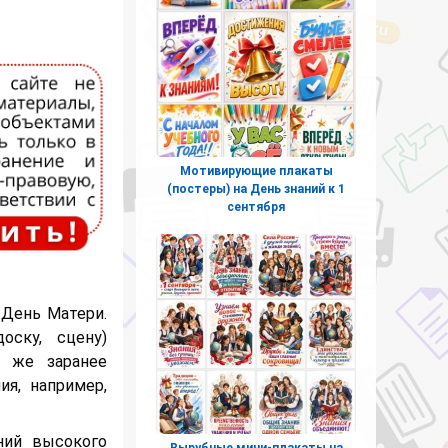
Мотивирующие плакаты
(постеры) на День знаний к 1
сентября
 День Матери.
ску, сцену)
и же заранее
ия, например,
ний высокого
Вырубные мини-плакаты на