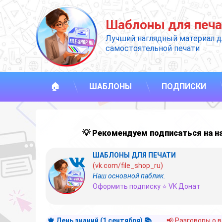
Перейти
к
Шаблоны для печа
содержимому
Лучший наглядный материал д
самостоятельной печати
🏠
ШАБЛОНЫ
ПОДПИСКИ
💡 Рекомендуем подписаться на 
ШАБЛОНЫ ДЛЯ ПЕЧАТИ
(vk.com/file_shop_ru)
Наш основной паблик.
Оформить подписку ⭐ VK Донат
🍁 День знаний (1 сентября) 📚
📢 Разговоры о 