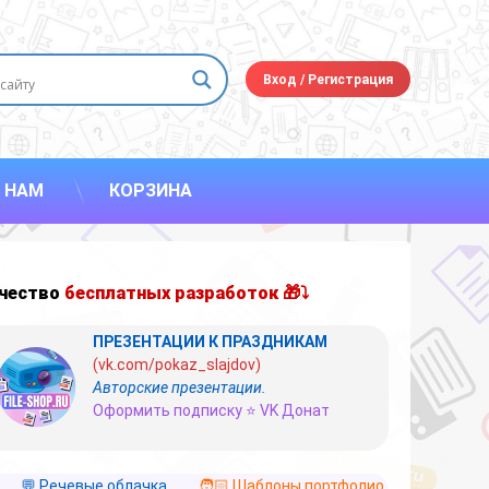
Вход
/
Регистрация
 НАМ
КОРЗИНА
чество
бесплатных разработок 🎁⤵
ПРЕЗЕНТАЦИИ К ПРАЗДНИКАМ
(vk.com/pokaz_slajdov)
Авторские презентации.
Оформить подписку ⭐ VK Донат
💬 Речевые облачка
🧑🏻 Шаблоны портфолио