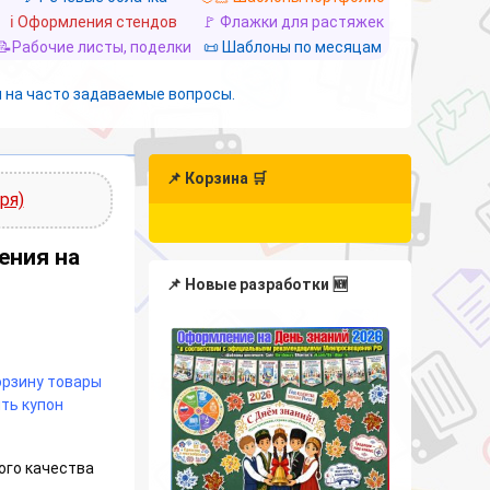
ℹ️ Оформления стендов
🚩 Флажки для растяжек
📝Рабочие листы, поделки
📜 Шаблоны по месяцам
 на часто задаваемые вопросы.
📌 Корзина 🛒
ря)
ения на
📌 Новые разработки 🆕
корзину товары
ть купон
ого качества