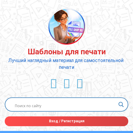
Перейти
к
содержимому
Шаблоны для печати
Лучший наглядный материал для самостоятельной 
печати
ВКонтакте
YouTube
E-mail
Вход
/
Регистрация