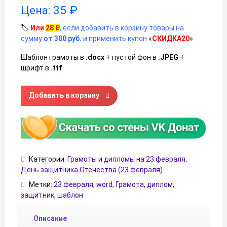
Цена:
35
₽
🏷️
Или
28
₽
, если добавить в корзину товары на
сумму
от 300 руб.
и применить купон
«
СКИДКА20
»
Шаблон грамоты в
.docx
+ пустой фон в
.JPEG
+
шрифт в
.ttf
Количество товара Шаблон грамоты, диплома на 23 февр
Добавить в корзину
Категории:
Грамоты и дипломы на 23 февраля
,
День защитника Отечества (23 февраля)
Метки:
23 февраля
,
word
,
Грамота
,
диплом
,
защитник
,
шаблон
Описание