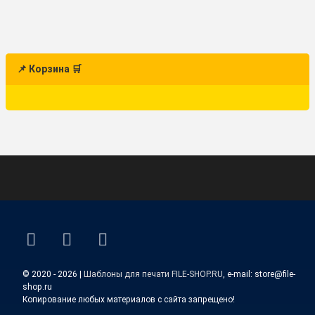
📌 Корзина 🛒
ВКонтакте
YouTube
E-mail
© 2020 - 2026 |
Шаблоны для печати FILE-SHOP.RU
, e-mail: store@file-
shop.ru
Копирование любых материалов с сайта запрещено!