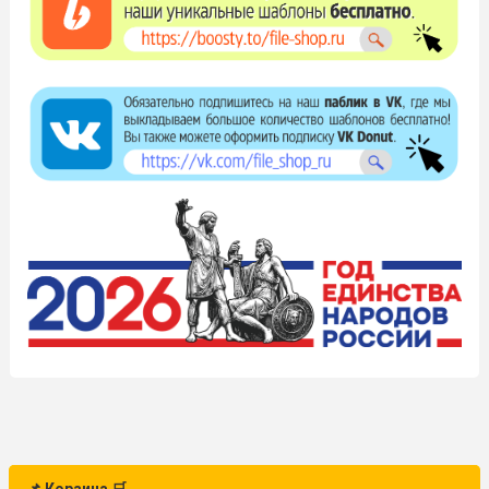
📌 Корзина 🛒