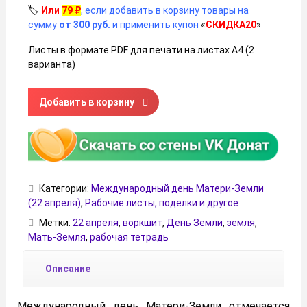
🏷️
Или
79
₽
, если добавить в корзину товары на
сумму
от 300 руб.
и применить купон
«
СКИДКА20
»
Листы в формате PDF для печати на листах А4 (2
варианта)
Количество товара Шаблон рабочей тетради на тему "Де
Добавить в корзину
Категории:
Международный день Матери-Земли
(22 апреля)
,
Рабочие листы, поделки и другое
Метки:
22 апреля
,
воркшит
,
День Земли
,
земля
,
Мать-Земля
,
рабочая тетрадь
Описание
Международный день Матери-Земли отмечается