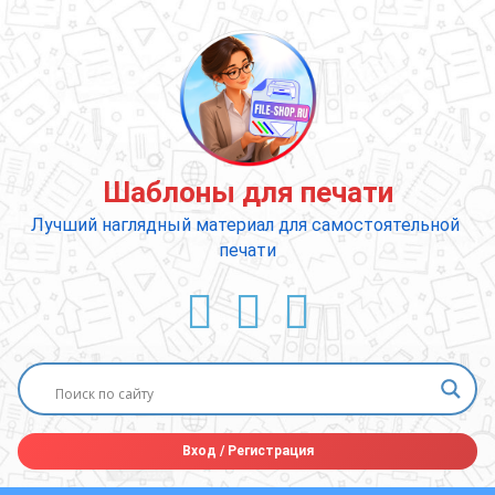
Перейти
к
содержимому
Шаблоны для печати
Лучший наглядный материал для самостоятельной 
печати
ВКонтакте
YouTube
E-mail
Вход
/
Регистрация