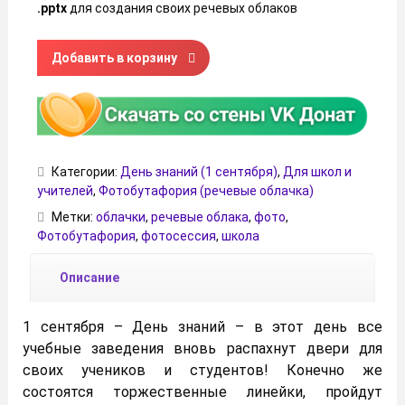
.pptx
для создания своих речевых облаков
Количество товара Школьные речевые облачка с рисунк
Добавить в корзину
Категории:
День знаний (1 сентября)
,
Для школ и
учителей
,
Фотобутафория (речевые облачка)
Метки:
облачки
,
речевые облака
,
фото
,
Фотобутафория
,
фотосессия
,
школа
Описание
1 сентября – День знаний – в этот день все
учебные заведения вновь распахнут двери для
своих учеников и студентов! Конечно же
состоятся торжественные линейки, пройдут