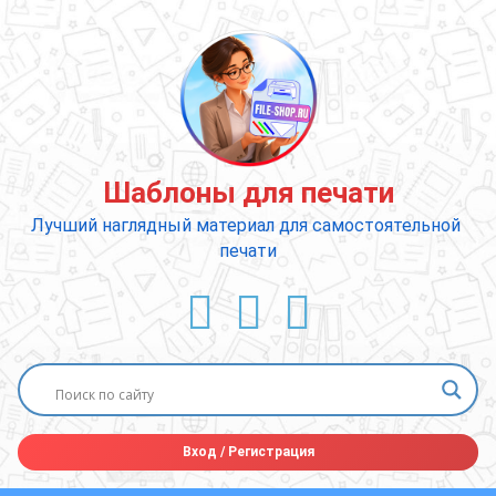
Перейти
к
содержимому
Шаблоны для печати
Лучший наглядный материал для самостоятельной 
печати
ВКонтакте
YouTube
E-mail
Вход
/
Регистрация