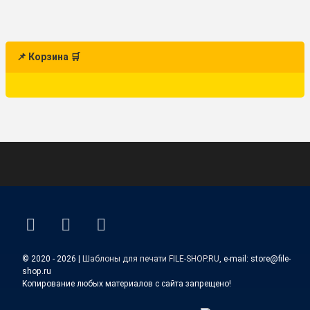
📌 Корзина 🛒
ВКонтакте
YouTube
E-mail
© 2020 - 2026 |
Шаблоны для печати FILE-SHOP.RU
, e-mail: store@file-
shop.ru
Копирование любых материалов с сайта запрещено!