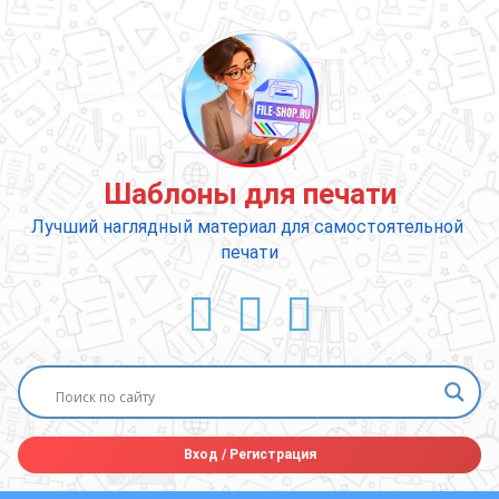
Перейти
к
содержимому
Шаблоны для печати
Лучший наглядный материал для самостоятельной 
печати
ВКонтакте
YouTube
E-mail
Вход
/
Регистрация