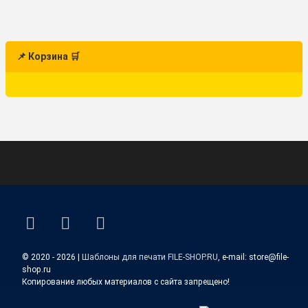
📌 Корзина 🛒
ВКонтакте
YouTube
E-mail
© 2020 - 2026 |
Шаблоны для печати FILE-SHOP.RU
, e-mail: store@file-
shop.ru
Копирование любых материалов с сайта запрещено!