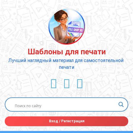
Перейти
к
содержимому
Шаблоны для печати
Лучший наглядный материал для самостоятельной 
печати
ВКонтакте
YouTube
E-mail
Вход
/
Регистрация