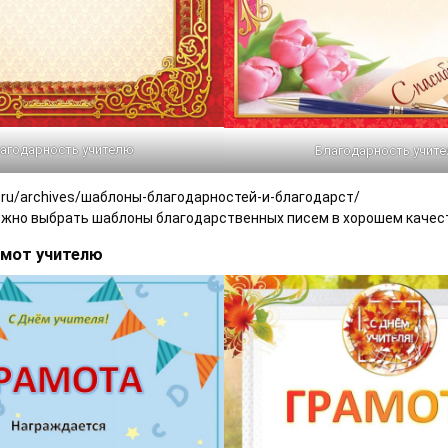
агодарность учителю
Благодарность учит
op.ru/archives/шаблоны-благодарностей-и-благодарст/
жно выбрать шаблоны благодарственных писем в хорошем качес
мот учителю