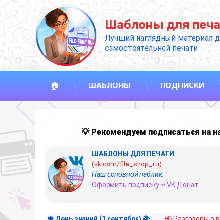
Перейти
к
Шаблоны для печа
содержимому
Лучший наглядный материал д
самостоятельной печати
🏠
ШАБЛОНЫ
ПОДПИСКИ
💡 Рекомендуем подписаться на 
ШАБЛОНЫ ДЛЯ ПЕЧАТИ
(vk.com/file_shop_ru)
Наш основной паблик.
Оформить подписку ⭐ VK Донат
🍁 День знаний (1 сентября) 📚
📢 Разговоры о 