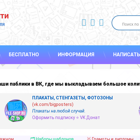
ти
ВКонтакте
YouTube
E-mail
ля 
БЕСПЛАТНО
ИНФОРМАЦИЯ
НАПИСАТЬ
наши
паблики в ВК
,
где мы выкладываем большое коли
ПЛАКАТЫ, СТЕНГАЗЕТЫ, ФОТОЗОНЫ
(vk.com/bigposters)
Плакаты на любой случай.
Оформить подписку ⭐ VK Донат
важном
🗂️ Наборы шаблонов
🥇 Грамоты и дипломы