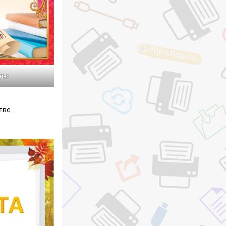
елю
тве …