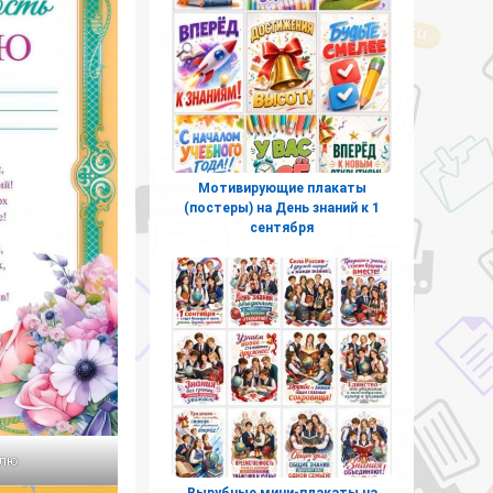
Мотивирующие плакаты
(постеры) на День знаний к 1
сентября
елю
Вырубные мини-плакаты на