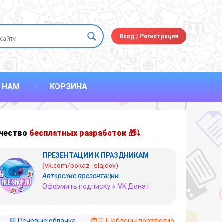
Вход
/
Регистрация
 НАМ
КОРЗИНА
чество
бесплатных разработок 🎁⤵
ПРЕЗЕНТАЦИИ К ПРАЗДНИКАМ
(vk.com/pokaz_slajdov)
Авторские презентации.
Оформить подписку ⭐ VK Донат
💬 Речевые облачка
🧑🏻 Шаблоны портфолио