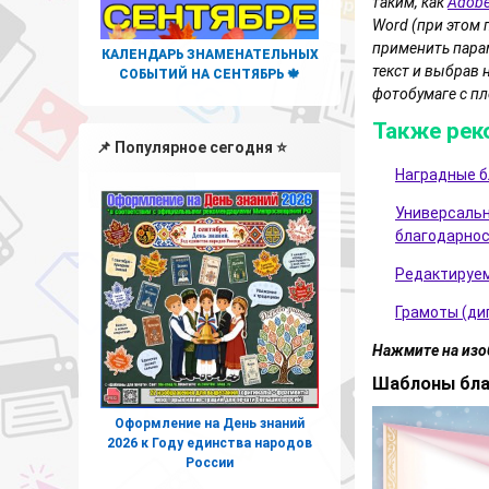
таким, как
Adobe
Word (при этом 
применить парам
КАЛЕНДАРЬ ЗНАМЕНАТЕЛЬНЫХ
текст и выбрав 
СОБЫТИЙ НА СЕНТЯБРЬ 🍁
фотобумаге с пл
Также рек
📌 Популярное сегодня ⭐
Наградные б
Универсальн
благодарнос
Редактируем
Грамоты (ди
Нажмите на изо
Шаблоны бла
Оформление на День знаний
2026 к Году единства народов
России