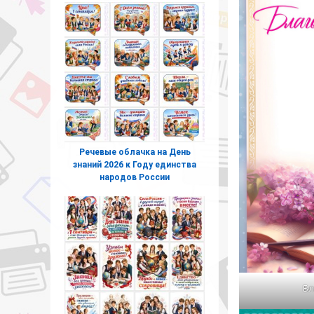
Речевые облачка на День
знаний 2026 к Году единства
народов России
Бл