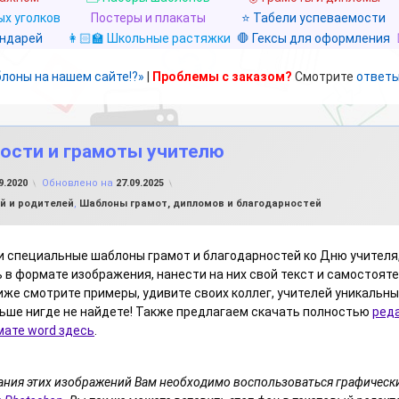
х уголков
Постеры и плакаты
⭐ Табели успеваемости
ендарей
👩🏻‍🏫 Школьные растяжки
🛑 Гексы для оформления
блоны на нашем сайте!?»
|
Проблемы с заказом?
Смотрите
ответы
ости и грамоты учителю
от
FILE-SHOP.RU
9.2020
Обновлено на
27.09.2025
ей и родителей
,
Шаблоны грамот, дипломов и благодарностей
 специальные шаблоны грамот и благодарностей ко Дню учителя
 в формате изображения, нанести на них свой текст и самостоят
иже смотрите примеры, удивите своих коллег, учителей уникальн
ьше нигде не найдете! Также предлагаем скачать полностью
ред
ате word здесь
.
ания этих изображений Вам необходимо воспользоваться графическ