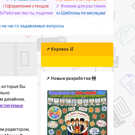
ℹ️ Оформления стендов
🚩 Флажки для растяжек
📝Рабочие листы, поделки
📜 Шаблоны по месяцам
 на часто задаваемые вопросы.
📌 Корзина 🛒
📌 Новые разработки 🆕
, которые Вы
ельно
ым дизайном,
актируемые
им редактором,