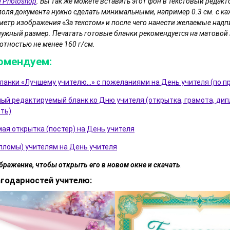
 Photoshop
. Вы так же можете вставить этот фон в текстовый редакто
поля документа нужно сделать минимальными, например 0.3 см. с ка
етр изображения «За текстом» и после чего нанести желаемые надп
нужный размер. Печатать готовые бланки рекомендуется на матовой
отностью не менее 160 г/см.
омендуем:
ланки «Лучшему учителю…» с пожеланиями на День учителя (по 
ый редактируемый бланк ко Дню учителя (открытка, грамота, дип
ть)
ая открытка (постер) на День учителя
пломы) учителям на День учителя
бражение, чтобы открыть его в новом окне и скачать
.
годарностей учителю: