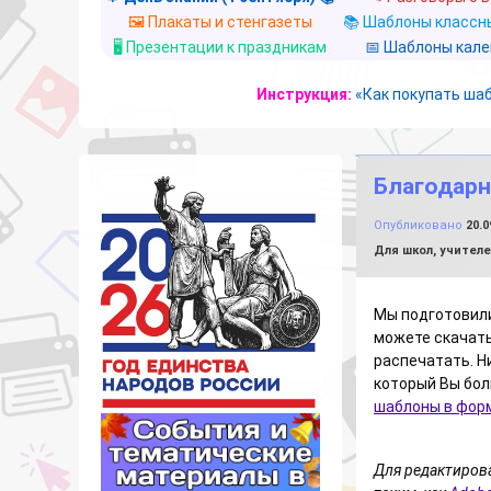
🖼️ Плакаты и стенгазеты
📚 Шаблоны классны
🖥️ Презентации к праздникам
📅 Шаблоны кал
Инструкция:
«Как покупать ша
Благодарн
Опубликовано
20.0
Рубрики:
Для школ, учител
Мы подготовили
можете скачать
распечатать. Н
который Вы бол
шаблоны в форм
Для редактиров