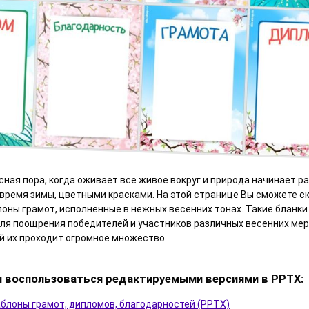
сная пора, когда оживает все живое вокруг и природа начинает ра
время зимы, цветными красками. На этой странице Вы сможете с
оны грамот, исполненные в нежных весенних тонах. Такие бланк
ля поощрения победителей и участников различных весенних меро
й их проходит огромное множество.
 воспользоваться редактируемыми версиями в PPTX:
блоны грамот, дипломов, благодарностей (PPTX)