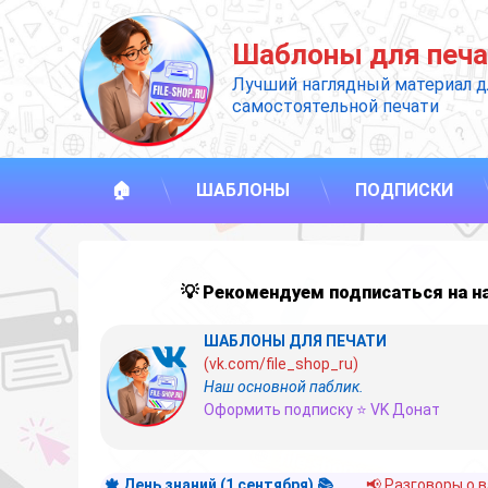
Перейти
к
Шаблоны для печа
содержимому
Лучший наглядный материал д
самостоятельной печати
🏠
ШАБЛОНЫ
ПОДПИСКИ
💡 Рекомендуем подписаться на 
ШАБЛОНЫ ДЛЯ ПЕЧАТИ
(vk.com/file_shop_ru)
Наш основной паблик.
Оформить подписку ⭐ VK Донат
🍁 День знаний (1 сентября) 📚
📢 Разговоры о 