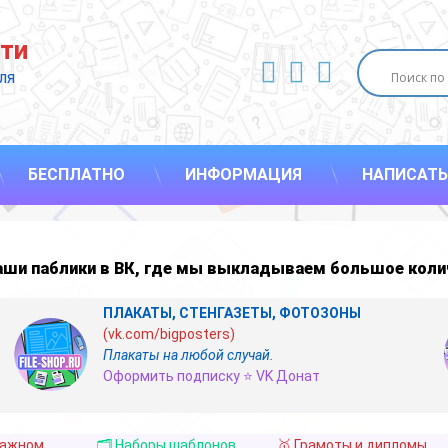
ти
ВКонтакте
YouTube
E-mail
ля 
БЕСПЛАТНО
ИНФОРМАЦИЯ
НАПИСАТЬ
наши
паблики в ВК
,
где мы выкладываем большое коли
ПЛАКАТЫ, СТЕНГАЗЕТЫ, ФОТОЗОНЫ
(vk.com/bigposters)
Плакаты на любой случай.
Оформить подписку ⭐ VK Донат
важном
🗂️ Наборы шаблонов
🥇 Грамоты и дипломы