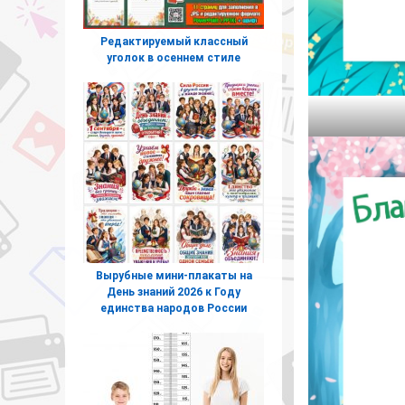
Редактируемый классный
уголок в осеннем стиле
Вырубные мини-плакаты на
День знаний 2026 к Году
единства народов России