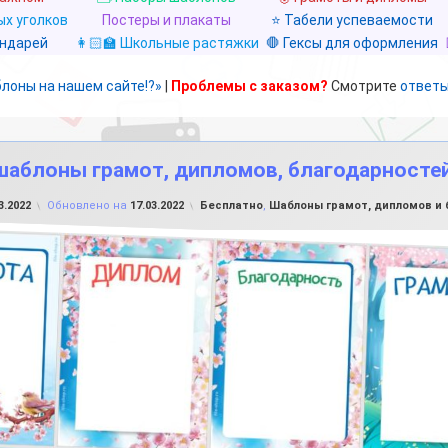
х уголков
Постеры и плакаты
⭐ Табели успеваемости
ендарей
👩🏻‍🏫 Школьные растяжки
🛑 Гексы для оформления
блоны на нашем сайте!?»
|
Проблемы с заказом?
Смотрите
ответы
шаблоны грамот, дипломов, благодарносте
от
FILE-SHOP.RU
Рубрики:
3.2022
Обновлено на
17.03.2022
Бесплатно
,
Шаблоны грамот, дипломов и