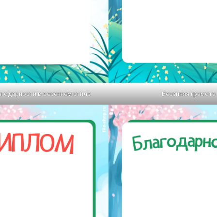
годарности в весеннем стиле
Весенняя грамота