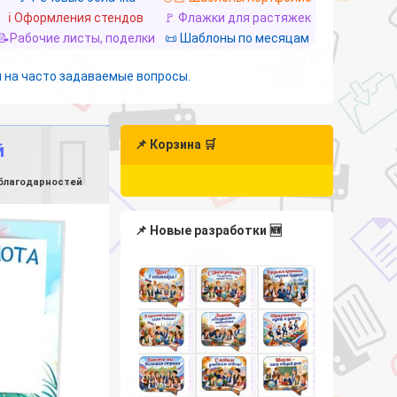
ℹ️ Оформления стендов
🚩 Флажки для растяжек
📝Рабочие листы, поделки
📜 Шаблоны по месяцам
 на часто задаваемые вопросы.
📌 Корзина 🛒
й
 благодарностей
📌 Новые разработки 🆕