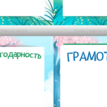
Весенняя грамота
Диплом в весеннем с