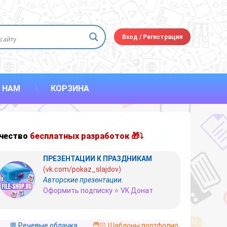
Вход
/
Регистрация
 НАМ
КОРЗИНА
чество
бесплатных разработок 🎁⤵
ПРЕЗЕНТАЦИИ К ПРАЗДНИКАМ
(vk.com/pokaz_slajdov)
Авторские презентации.
Оформить подписку ⭐ VK Донат
💬 Речевые облачка
🧑🏻 Шаблоны портфолио