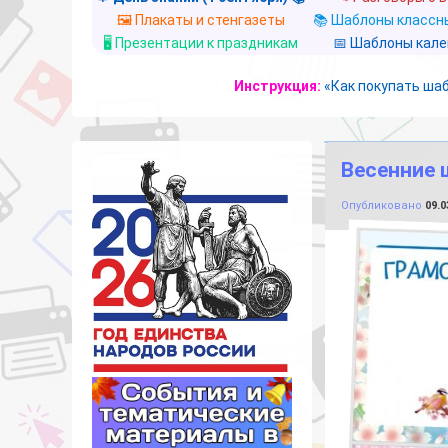
🖼️ Плакаты и стенгазеты
📚 Шаблоны классны
🖥️ Презентации к праздникам
📅 Шаблоны кал
Инструкция:
«Как покупать ша
Весенние 
Опубликовано
09.0