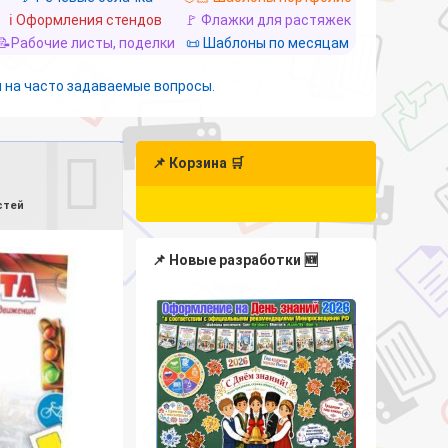
ℹ️ Оформления стендов
🚩 Флажки для растяжек
📝Рабочие листы, поделки
📜 Шаблоны по месяцам
 на часто задаваемые вопросы.
📌 Корзина 🛒
стей
📌 Новые разработки 🆕