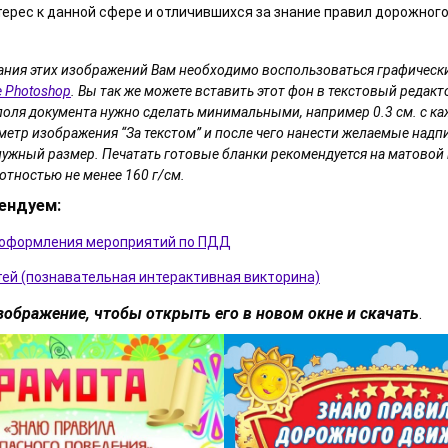
ерес к данной сфере и отличившихся за знание правил дорожног
ания этих изображений Вам необходимо воспользоваться графическ
 Photoshop
. Вы так же можете вставить этот фон в текстовый редакто
поля документа нужно сделать минимальными, например 0.3 см. с ка
етр изображения “За текстом” и после чего нанести желаемые надп
нужный размер. Печатать готовые бланки рекомендуется на матовой
отностью не менее 160 г/см.
ендуем:
 оформления мероприятий по ПДД
ей (познавательная интерактивная викторина)
ображение, чтобы открыть его в новом окне и скачать
.