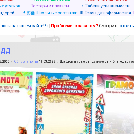
х уголков
Постеры и плакаты
⭐ Табели успеваемости
ендарей
👩🏻‍🏫 Школьные растяжки
🛑 Гексы для оформления
блоны на нашем сайте!?»
|
Проблемы с заказом?
Смотрите
ответы
ПДД
от
FILE-SHOP.RU
Рубрики:
7.2020
Обновлено на
18.03.2026
Шаблоны грамот, дипломов и благодарно