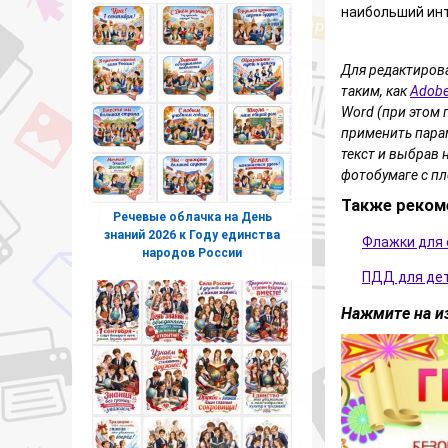
наибольший инт
Для редактиров
таким, как
Adobe
Word (при этом 
применить парам
текст и выбрав 
фотобумаге с пл
Также реком
Речевые облачка на День
знаний 2026 к Году единства
Флажки для
народов России
ПДД для дет
Нажмите на из