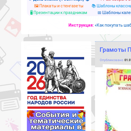
🖼️ Плакаты и стенгазеты
📚 Шаблоны классны
🖥️ Презентации к праздникам
📅 Шаблоны кал
Инструкция:
«Как покупать ша
Грамоты 
Опубликовано
01.0