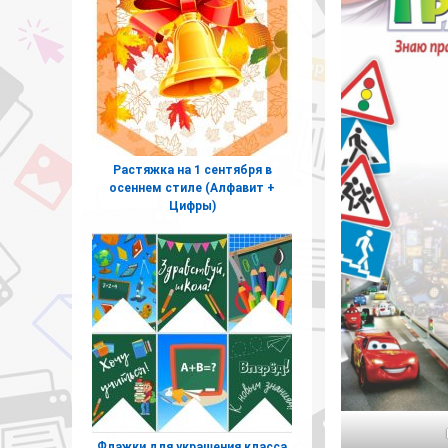
Растяжка на 1 сентября в
осеннем стиле (Алфавит +
Цифры)
Флажки для украшения класса