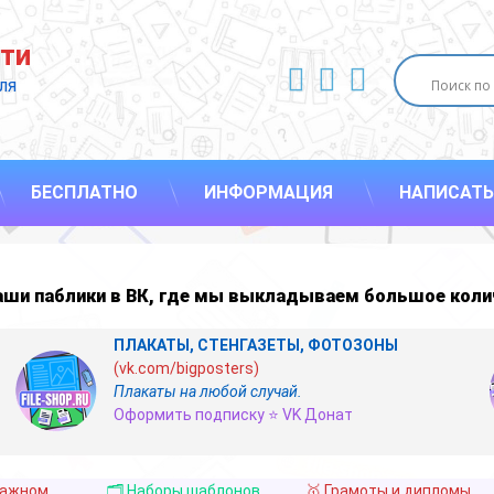
ти
ВКонтакте
YouTube
E-mail
ля 
БЕСПЛАТНО
ИНФОРМАЦИЯ
НАПИСАТЬ
наши
паблики в ВК
,
где мы выкладываем большое коли
ПЛАКАТЫ, СТЕНГАЗЕТЫ, ФОТОЗОНЫ
(vk.com/bigposters)
Плакаты на любой случай.
Оформить подписку ⭐ VK Донат
важном
🗂️ Наборы шаблонов
🥇 Грамоты и дипломы