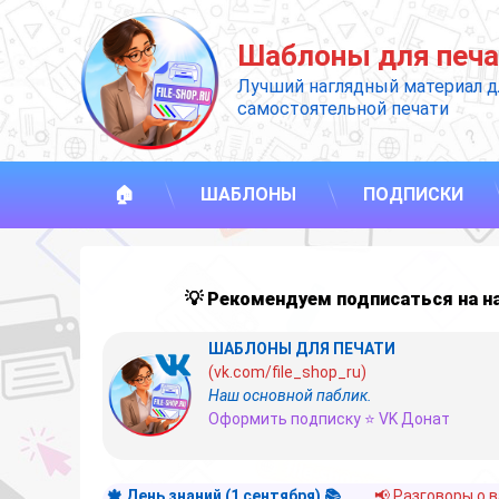
Перейти
к
Шаблоны для печа
содержимому
Лучший наглядный материал д
самостоятельной печати
🏠
ШАБЛОНЫ
ПОДПИСКИ
💡 Рекомендуем подписаться на 
ШАБЛОНЫ ДЛЯ ПЕЧАТИ
(vk.com/file_shop_ru)
Наш основной паблик.
Оформить подписку ⭐ VK Донат
🍁 День знаний (1 сентября) 📚
📢 Разговоры о 