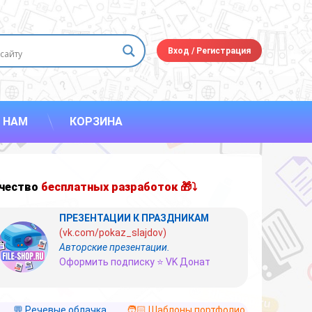
Вход
/
Регистрация
 НАМ
КОРЗИНА
чество
бесплатных разработок 🎁⤵
ПРЕЗЕНТАЦИИ К ПРАЗДНИКАМ
(vk.com/pokaz_slajdov)
Авторские презентации.
Оформить подписку ⭐ VK Донат
💬 Речевые облачка
🧑🏻 Шаблоны портфолио