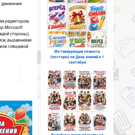
о движения.
им редактором,
р Microsoft
ждой стороны),
иси, выравнивая
 или глянцевой
Мотивирующие плакаты
(постеры) на День знаний к 1
сентября
Вырубные мини-плакаты на