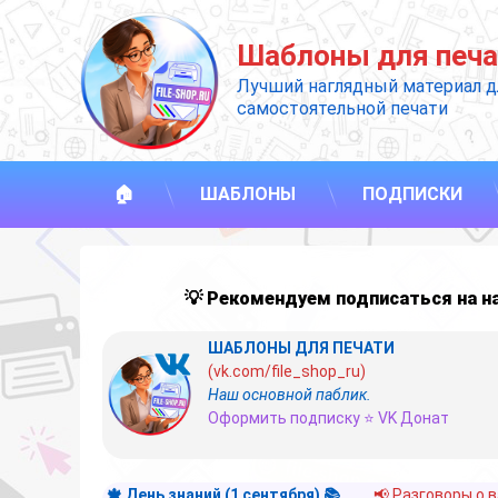
Перейти
к
Шаблоны для печа
содержимому
Лучший наглядный материал д
самостоятельной печати
🏠
ШАБЛОНЫ
ПОДПИСКИ
💡 Рекомендуем подписаться на 
ШАБЛОНЫ ДЛЯ ПЕЧАТИ
(vk.com/file_shop_ru)
Наш основной паблик.
Оформить подписку ⭐ VK Донат
🍁 День знаний (1 сентября) 📚
📢 Разговоры о 