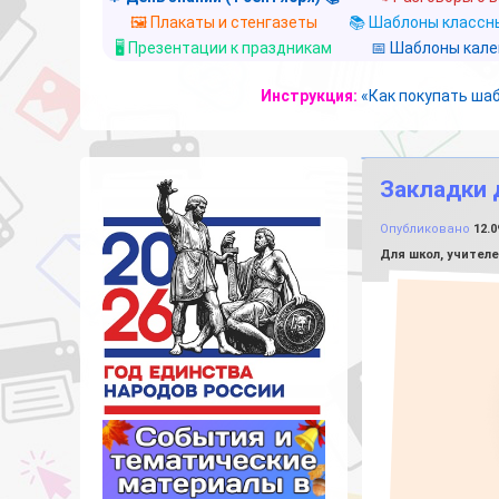
🖼️ Плакаты и стенгазеты
📚 Шаблоны классны
🖥️ Презентации к праздникам
📅 Шаблоны кал
Инструкция:
«Как покупать ша
Закладки 
Опубликовано
12.0
Рубрики:
Для школ, учител