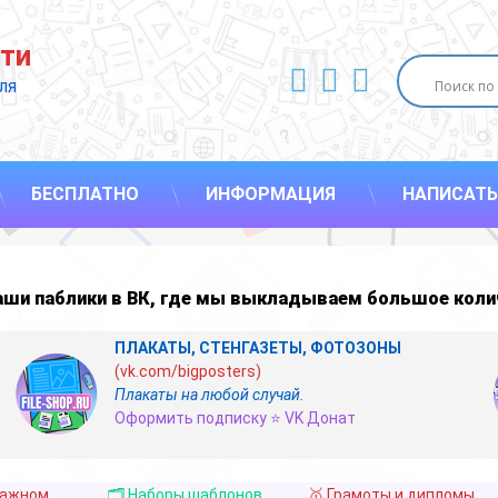
ти
ВКонтакте
YouTube
E-mail
ля 
БЕСПЛАТНО
ИНФОРМАЦИЯ
НАПИСАТЬ
наши
паблики в ВК
,
где мы выкладываем большое коли
ПЛАКАТЫ, СТЕНГАЗЕТЫ, ФОТОЗОНЫ
(vk.com/bigposters)
Плакаты на любой случай.
Оформить подписку ⭐ VK Донат
важном
🗂️ Наборы шаблонов
🥇 Грамоты и дипломы