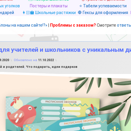
х уголков
Постеры и плакаты
⭐ Табели успеваемости
ендарей
👩🏻‍🏫 Школьные растяжки
🛑 Гексы для оформления
блоны на нашем сайте!?»
|
Проблемы с заказом?
Смотрите
ответы
для учителей и школьников с уникальным 
от
FILE-SHOP.RU
9.2020
Обновлено на
11.10.2022
ей и родителей
,
Что подарить, идеи подарков