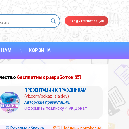
Вход
/
Регистрация
 НАМ
КОРЗИНА
чество
бесплатных разработок 🎁⤵
ПРЕЗЕНТАЦИИ К ПРАЗДНИКАМ
(vk.com/pokaz_slajdov)
Авторские презентации.
Оформить подписку ⭐ VK Донат
💬 Речевые облачка
🧑🏻 Шаблоны портфолио