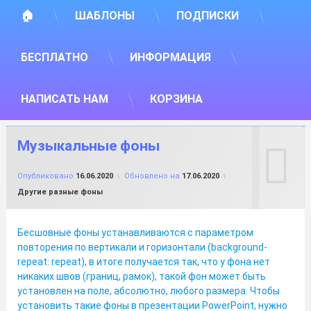
🏠
ШАБЛОНЫ
ПОДПИСКИ
БЕСПЛАТНО
ИНФОРМАЦИЯ
НАПИСАТЬ НАМ
КОРЗИНА
Музыкальные фоны
от
FILE-SHOP.RU
Опубликовано
16.06.2020
Обновлено на
17.06.2020
Рубрики:
Другие разные фоны
Бесшовные фоны устанавливаются с параметром
повторения по вертикали и горизонтали (background-
repeat: repeat), в итоге получается так, что у фона нет
никаких швов (границ, рамок), такой фон может быть
установлен на поле, абсолютно, любого размера. Чтобы
установить такие фоны в презентации PowerPoint, нужно