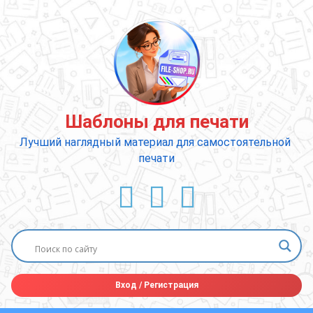
Перейти
к
содержимому
Шаблоны для печати
Лучший наглядный материал для самостоятельной 
печати
ВКонтакте
YouTube
E-mail
Вход
/
Регистрация