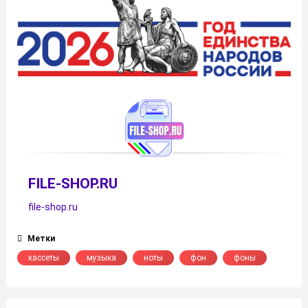
FILE-SHOP.RU
file-shop.ru
Метки
кассеты
музыка
ноты
фон
фоны