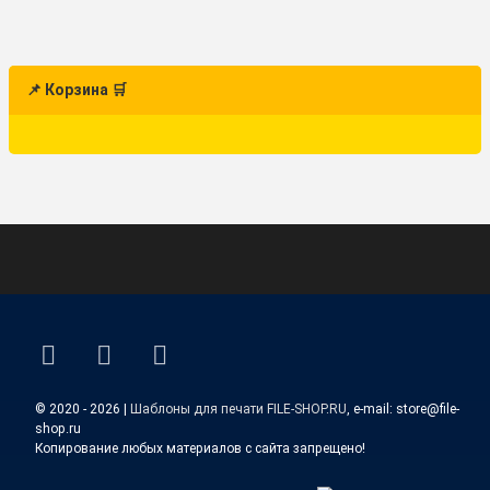
📌 Корзина 🛒
ВКонтакте
YouTube
E-mail
© 2020 - 2026 |
Шаблоны для печати FILE-SHOP.RU
, e-mail: store@file-
shop.ru
Копирование любых материалов с сайта запрещено!