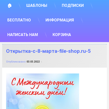
🏠
ШАБЛОНЫ
ПОДПИСКИ
БЕСПЛАТНО
ИНФОРМАЦИЯ
НАПИСАТЬ НАМ
КОРЗИНА
Открытка-с-8-марта-file-shop.ru-5
от
FILE-SHOP.RU
Опубликовано
03.03.2022