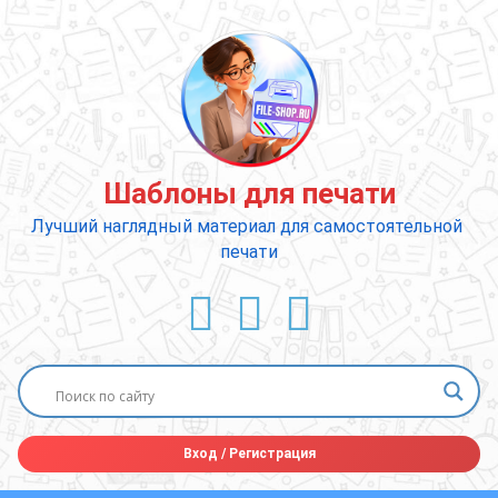
Перейти
к
содержимому
Шаблоны для печати
Лучший наглядный материал для самостоятельной 
печати
ВКонтакте
YouTube
E-mail
Вход
/
Регистрация