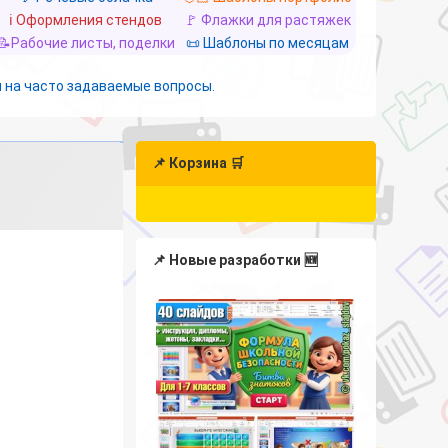
ℹ️ Оформления стендов
🚩 Флажки для растяжек
📝Рабочие листы, поделки
📜 Шаблоны по месяцам
 на часто задаваемые вопросы.
📌 Корзина 🛒
📌 Новые разработки 🆕