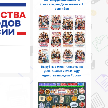
(постеры) на День знаний к 1
сентября
Вырубные мини-плакаты на
День знаний 2026 к Году
единства народов России