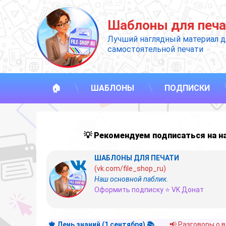
Перейти
к
Шаблоны для печа
содержимому
Лучший наглядный материал д
самостоятельной печати
🏠
ШАБЛОНЫ
ПОДПИСКИ
💡 Рекомендуем подписаться на 
ШАБЛОНЫ ДЛЯ ПЕЧАТИ
(vk.com/file_shop_ru)
Наш основной паблик.
Оформить подписку ⭐ VK Донат
🍁 День знаний (1 сентября) 📚
📢 Разговоры о 