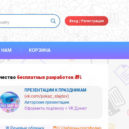
Вход
/
Регистрация
 НАМ
КОРЗИНА
чество
бесплатных разработок 🎁⤵
ПРЕЗЕНТАЦИИ К ПРАЗДНИКАМ
(vk.com/pokaz_slajdov)
Авторские презентации.
Оформить подписку ⭐ VK Донат
💬 Речевые облачка
🧑🏻 Шаблоны портфолио