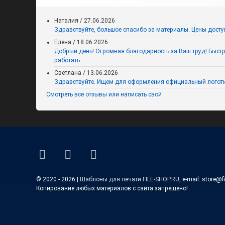
(интерактивная викторина ко
Дню знаний для 5-9 классов)
Наталия
/
27.06.2026
Здравствуйте, большое спасибо за материалы. Цены досту
Елена
/
18.06.2026
Добрый день! Огромная благодарность за Ваш труд! Быстро,
работать.
Светлана
/
13.06.2026
Здравствуйте. Ищем для оформления официальный логоти
Смотреть все отзывы или написать свой
Карандаши-указатели с фото
учебников и названиями
ВКонтакте
YouTube
E-mail
учебных предметов
© 2020 - 2026 |
Шаблоны для печати FILE-SHOP.RU
, e-mail: store@f
Копирование любых материалов с сайта запрещено!