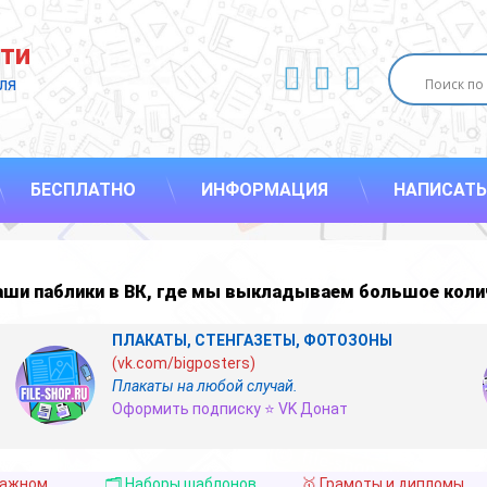
ти
ВКонтакте
YouTube
E-mail
ля 
БЕСПЛАТНО
ИНФОРМАЦИЯ
НАПИСАТЬ
наши
паблики в ВК
,
где мы выкладываем большое коли
ПЛАКАТЫ, СТЕНГАЗЕТЫ, ФОТОЗОНЫ
(vk.com/bigposters)
Плакаты на любой случай.
Оформить подписку ⭐ VK Донат
важном
🗂️ Наборы шаблонов
🥇 Грамоты и дипломы