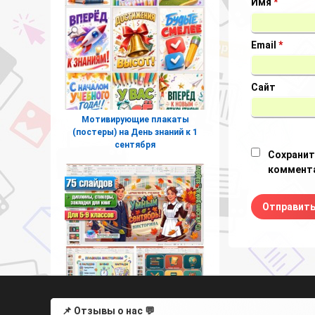
Имя
*
Email
*
Сайт
Мотивирующие плакаты
(постеры) на День знаний к 1
сентября
Сохранит
коммента
📌 Отзывы о нас 💬
Умный сентябрь