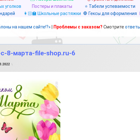
х уголков
Постеры и плакаты
⭐ Табели успеваемости
ендарей
👩🏻‍🏫 Школьные растяжки
🛑 Гексы для оформления
блоны на нашем сайте!?»
|
Проблемы с заказом?
Смотрите
ответы
-8-марта-file-shop.ru-6
от
FILE-SHOP.RU
3.2022