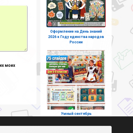
Оформление на День знаний
2026 к Году единства народов
России
их моих
Умный сентябрь
(интерактивная викторина ко
Дню знаний для 5-9 классов)