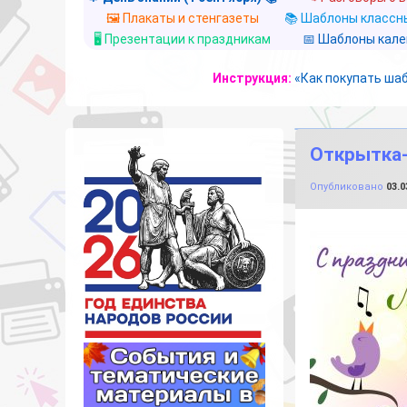
🖼️ Плакаты и стенгазеты
📚 Шаблоны классны
🖥️ Презентации к праздникам
📅 Шаблоны кал
Инструкция:
«Как покупать ша
Открытка-с
Опубликовано
03.0