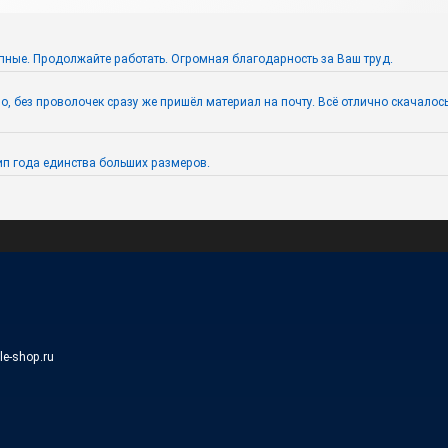
пные. Продолжайте работать. Огромная благодарность за Ваш труд.
 без проволочек сразу же пришёл материал на почту. Всё отлично скачалось. 
п года единства больших размеров.
ile-shop.ru