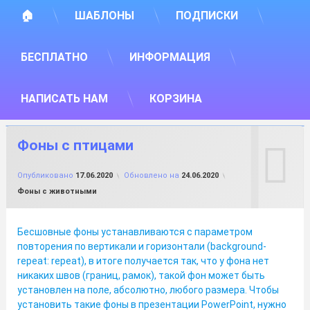
🏠
ШАБЛОНЫ
ПОДПИСКИ
БЕСПЛАТНО
ИНФОРМАЦИЯ
НАПИСАТЬ НАМ
КОРЗИНА
Фоны с птицами
от
FILE-SHOP.RU
Опубликовано
17.06.2020
Обновлено на
24.06.2020
Рубрики:
Фоны с животными
Бесшовные фоны устанавливаются с параметром
повторения по вертикали и горизонтали (background-
repeat: repeat), в итоге получается так, что у фона нет
никаких швов (границ, рамок), такой фон может быть
установлен на поле, абсолютно, любого размера. Чтобы
установить такие фоны в презентации PowerPoint, нужно