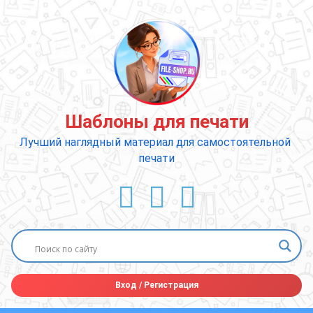
Перейти
к
содержимому
Шаблоны для печати
Лучший наглядный материал для самостоятельной 
печати
ВКонтакте
YouTube
E-mail
Вход
/
Регистрация