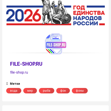
FILE-SHOP.RU
file-shop.ru
Метки
вода
мир
рыба
фон
фоны