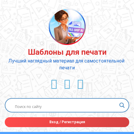
Перейти
к
содержимому
Шаблоны для печати
Лучший наглядный материал для самостоятельной 
печати
ВКонтакте
YouTube
E-mail
Вход
/
Регистрация