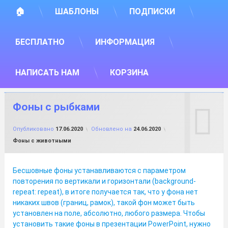
🏠
ШАБЛОНЫ
ПОДПИСКИ
БЕСПЛАТНО
ИНФОРМАЦИЯ
НАПИСАТЬ НАМ
КОРЗИНА
Фоны с рыбками
от
FILE-SHOP.RU
Опубликовано
17.06.2020
Обновлено на
24.06.2020
Рубрики:
Фоны с животными
Бесшовные фоны устанавливаются с параметром
повторения по вертикали и горизонтали (background-
repeat: repeat), в итоге получается так, что у фона нет
никаких швов (границ, рамок), такой фон может быть
установлен на поле, абсолютно, любого размера. Чтобы
установить такие фоны в презентации PowerPoint, нужно