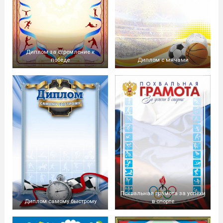
Диплом за стремление к
победе
Диплом с мячами
Похвальная грамота за успехи
Диплом самому быстрому
в спорте