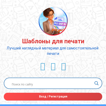
Перейти
к
содержимому
Шаблоны для печати
Лучший наглядный материал для самостоятельной 
печати
ВКонтакте
YouTube
E-mail
Вход
/
Регистрация