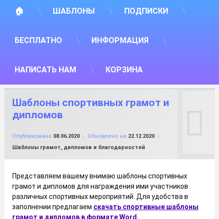
🏠
ШАБЛОНЫ
ПОДПИСКИ
БЕСПЛАТНО
ИНФОРМАЦИЯ
НАПИСАТЬ НАМ
КОРЗИНА
Шаблоны спортивных грамот и
дипломов
от
FILE-SHOP.RU
Опубликовано
08.06.2020
Обновлено на
22.12.2020
Рубрики:
Шаблоны грамот, дипломов и благодарностей
Представляем вашему внимаю шаблоны спортивных
грамот и дипломов для награждения ими участников
различных спортивных мероприятий. Для удобства в
заполнении предлагаем
скачать спортивные шаблоны
грамот и дипломов в формате Word.