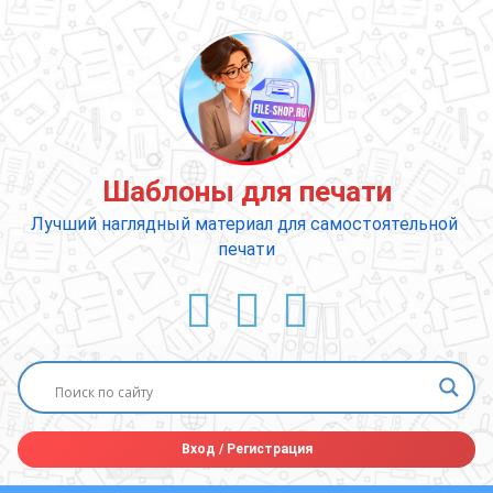
Перейти
к
содержимому
Шаблоны для печати
Лучший наглядный материал для самостоятельной 
печати
ВКонтакте
YouTube
E-mail
Вход
/
Регистрация