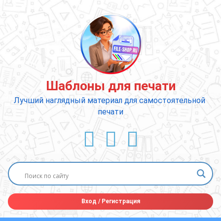
Перейти
к
содержимому
Шаблоны для печати
Лучший наглядный материал для самостоятельной 
печати
ВКонтакте
YouTube
E-mail
Вход
/
Регистрация