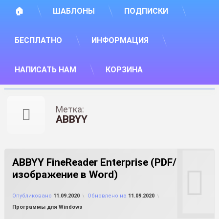
🏠
ШАБЛОНЫ
ПОДПИСКИ
БЕСПЛАТНО
ИНФОРМАЦИЯ
НАПИСАТЬ НАМ
КОРЗИНА
Метка:
ABBYY
ABBYY FineReader Enterprise (PDF/
изображение в Word)
от
FILE-SHOP.RU
Опубликовано
11.09.2020
Обновлено на
11.09.2020
Рубрики:
Программы для Windows