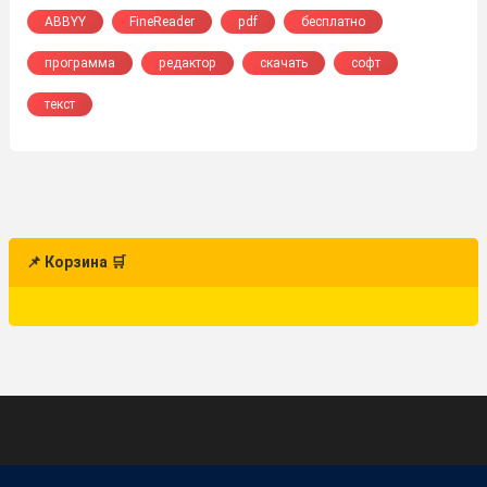
ABBYY
FineReader
pdf
бесплатно
программа
редактор
скачать
софт
текст
📌 Корзина 🛒