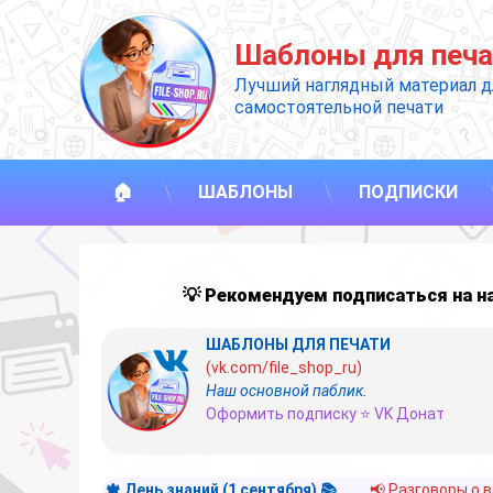
Перейти
к
Шаблоны для печа
содержимому
Лучший наглядный материал д
самостоятельной печати
🏠
ШАБЛОНЫ
ПОДПИСКИ
💡 Рекомендуем подписаться на 
ШАБЛОНЫ ДЛЯ ПЕЧАТИ
(vk.com/file_shop_ru)
Наш основной паблик.
Оформить подписку ⭐ VK Донат
🍁 День знаний (1 сентября) 📚
📢 Разговоры о 