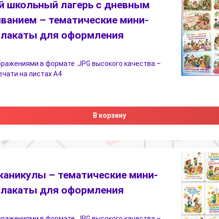
й школьный лагерь с дневным
ванием – тематические мини-
плакаты для оформления
бражениями в формате .JPG высокого качества –
печати на листах А4
В корзину
каникулы – тематические мини-
плакаты для оформления
бражениями в формате .JPG высокого качества –