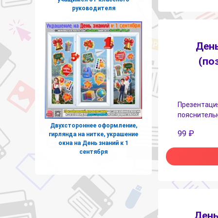
руководителя
День
(по
Презентация
пояснительн
Двухстороннее оформление,
99
₽
гирлянда на нитке, украшение
окна на День знаний к 1
сентября
День