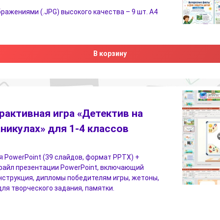
бражениями (.JPG) высокого качества – 9 шт. А4
В корзину
рактивная игра «Детектив на
аникулах» для 1-4 классов
 PowerPoint (39 слайдов, формат PPTX) +
файл презентации PowerPoint, включающий
нструкция, дипломы победителям игры, жетоны,
ля творческого задания, памятки.