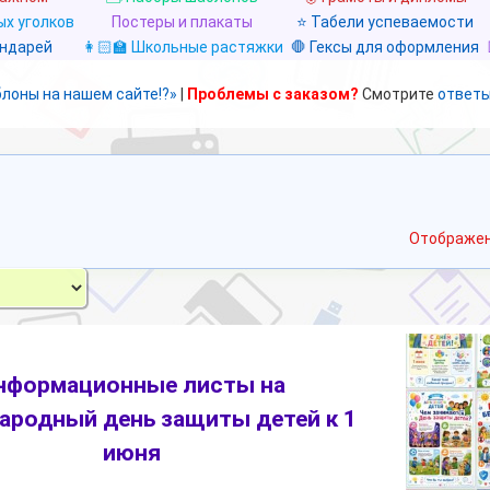
х уголков
Постеры и плакаты
⭐ Табели успеваемости
ендарей
👩🏻‍🏫 Школьные растяжки
🛑 Гексы для оформления
блоны на нашем сайте!?»
|
Проблемы с заказом?
Смотрите
ответы
Отображен
нформационные листы на
родный день защиты детей к 1
июня