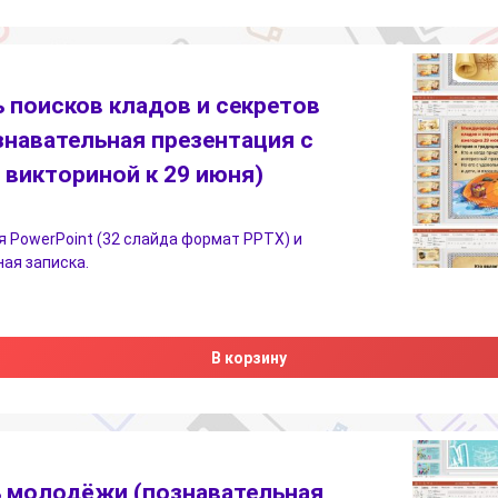
 поисков кладов и секретов
знавательная презентация с
викториной к 29 июня)
 PowerPoint (32 слайда формат PPTX) и
ая записка.
В корзину
 молодёжи (познавательная