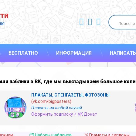
ти
ВКонтакте
YouTube
E-mail
ля 
БЕСПЛАТНО
ИНФОРМАЦИЯ
НАПИСАТЬ
наши
паблики в ВК
,
где мы выкладываем большое коли
ПЛАКАТЫ, СТЕНГАЗЕТЫ, ФОТОЗОНЫ
(vk.com/bigposters)
Плакаты на любой случай.
Оформить подписку ⭐ VK Донат
важном
🗂️ Наборы шаблонов
🥇 Грамоты и дипломы