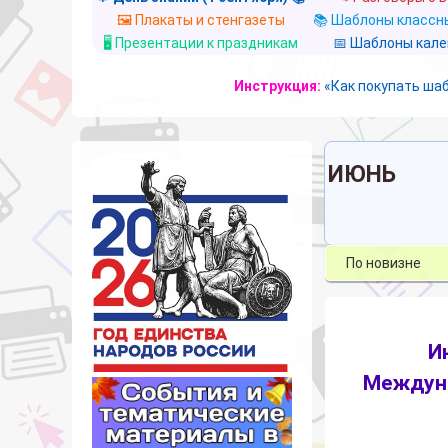
🖼️ Плакаты и стенгазеты
📚 Шаблоны классны
🖥️ Презентации к праздникам
📅 Шаблоны кал
Инструкция:
«Как покупать ша
ИЮНЬ
И
Междуна