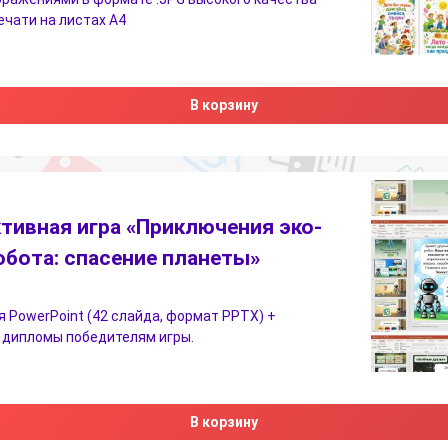
печати на листах А4
В корзину
тивная игра «Приключения эко-
обота: спасение планеты»
 PowerPoint (42 слайда, формат PPTX) +
 дипломы победителям игры.
В корзину