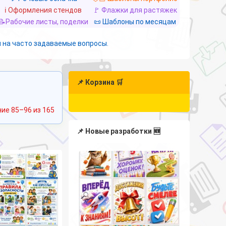
ℹ️ Оформления стендов
🚩 Флажки для растяжек
📝Рабочие листы, поделки
📜 Шаблоны по месяцам
 на часто задаваемые вопросы.
📌 Корзина 🛒
Сортировка:
ие 85–96 из 165
самые
недавние
📌 Новые разработки 🆕