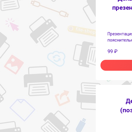
презен
Презентация
пояснительн
99
₽
Д
(по