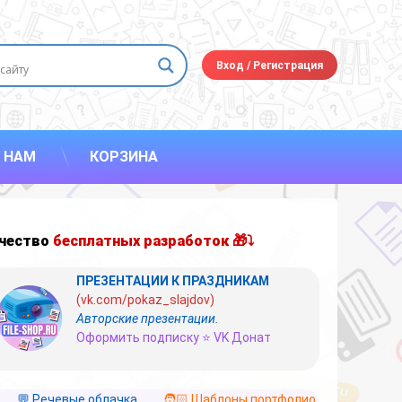
Вход
/
Регистрация
 НАМ
КОРЗИНА
чество
бесплатных разработок 🎁⤵
ПРЕЗЕНТАЦИИ К ПРАЗДНИКАМ
(vk.com/pokaz_slajdov)
Авторские презентации.
Оформить подписку ⭐ VK Донат
💬 Речевые облачка
🧑🏻 Шаблоны портфолио