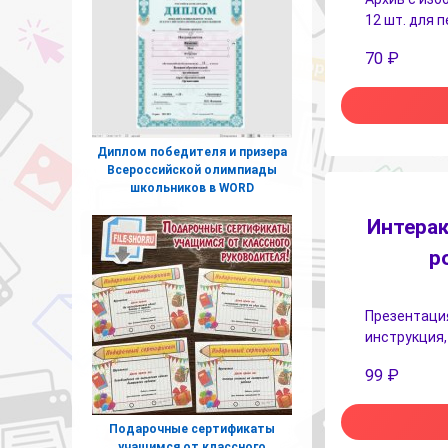
12 шт. для 
70
₽
Диплом победителя и призера
Всероссийской олимпиады
школьников в WORD
Интерак
р
Презентация
инструкция,
99
₽
Подарочные сертификаты
учащимся от классного