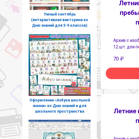
Летни
пребы
Умный сентябрь
(интерактивная викторина ко
Дню знаний для 5-9 классов)
Архив с изо
12 шт. для 
70
₽
Оформление «Азбука школьной
жизни» ко Дню знаний и для
Летние 
школьного пространства
Архив с изо