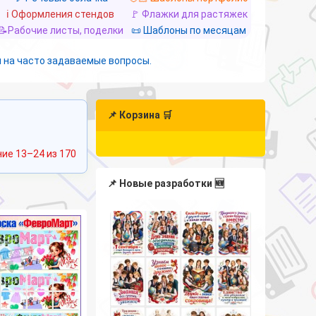
ℹ️ Оформления стендов
🚩 Флажки для растяжек
📝Рабочие листы, поделки
📜 Шаблоны по месяцам
 на часто задаваемые вопросы.
📌 Корзина 🛒
Сортировка:
ие 13–24 из 170
самые
недавние
📌 Новые разработки 🆕