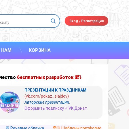
Вход
/
Регистрация
 НАМ
КОРЗИНА
чество
бесплатных разработок 🎁⤵
ПРЕЗЕНТАЦИИ К ПРАЗДНИКАМ
(vk.com/pokaz_slajdov)
Авторские презентации.
Оформить подписку ⭐ VK Донат
💬 Речевые облачка
🧑🏻 Шаблоны портфолио