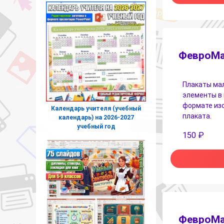
ФевроМа
Плакаты мал
элементы в 
формате изо
Календарь учителя (учебный
плаката.
календарь) на 2026-2027
учебный год
150
₽
ФевроМа