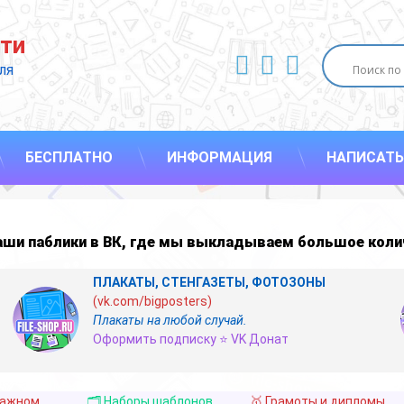
ти
ВКонтакте
YouTube
E-mail
ля 
БЕСПЛАТНО
ИНФОРМАЦИЯ
НАПИСАТЬ
наши
паблики в ВК
,
где мы выкладываем большое коли
ПЛАКАТЫ, СТЕНГАЗЕТЫ, ФОТОЗОНЫ
(vk.com/bigposters)
Плакаты на любой случай.
Оформить подписку ⭐ VK Донат
важном
🗂️ Наборы шаблонов
🥇 Грамоты и дипломы