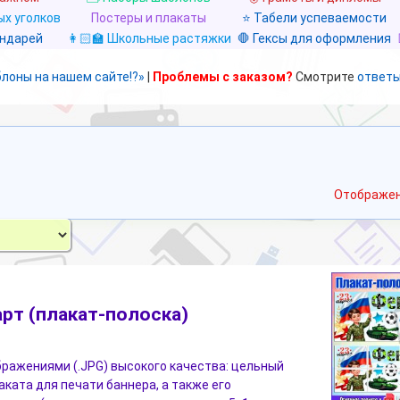
х уголков
Постеры и плакаты
⭐ Табели успеваемости
ендарей
👩🏻‍🏫 Школьные растяжки
🛑 Гексы для оформления
блоны на нашем сайте!?»
|
Проблемы с заказом?
Смотрите
ответы
Отображен
рт (плакат-полоска)
бражениями (.JPG) высокого качества: цельный
аката для печати баннера, а также его