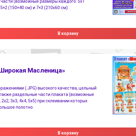
части (возможные размеры каждого: 5х1
 5×2 (150×40 см) и 7×3 (210х60 см).
В корзину
«Широкая Масленица»
бражениями (.JPG) высокого качества, цельный
 также раздельные части плаката (возможные
 2х2, 3х3, 4х4, 5х5) при склеивании которых
ольшое полотно.
В корзину