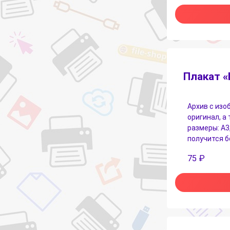
Плакат «
Архив с изо
оригинал, а
размеры: А3,
получится б
75
₽