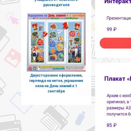
Интеракт
руководителя
Презентация
99
₽
Двухстороннее оформление,
Плакат 
гирлянда на нитке, украшение
окна на День знаний к 1
сентября
Архив с изо
оригинал, а
размеры: А3,
получится б
85
₽