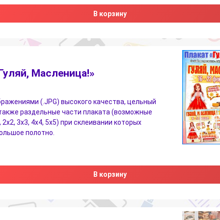
В корзину
Гуляй, Масленица!»
бражениями (.JPG) высокого качества, цельный
 также раздельные части плаката (возможные
 2х2, 3х3, 4х4, 5х5) при склеивании которых
ольшое полотно.
В корзину