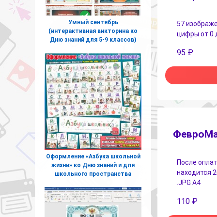
Умный сентябрь
57 изображе
(интерактивная викторина ко
цифры от 0 
Дню знаний для 5-9 классов)
95
₽
ФевроМа
Оформление «Азбука школьной
После оплат
жизни» ко Дню знаний и для
находится 2
школьного пространства
.JPG А4
110
₽