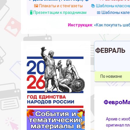
🖼️ Плакаты и стенгазеты
📚 Шаблоны классны
🖥️ Презентации к праздникам
📅 Шаблоны кал
Инструкция:
«Как покупать ша
ФЕВРАЛЬ
ФевроМа
Архив с изо
оригинал пл