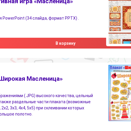
ивная игра «Масленица»
 PowerPoint (34 слайда, формат PPTX) .
В корзину
«Широкая Масленица»
бражениями (.JPG) высокого качества, цельный
 также раздельные части плаката (возможные
 2х2, 3х3, 4х4, 5х5) при склеивании которых
ольшое полотно.