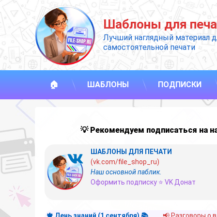
Перейти
к
Шаблоны для печа
содержимому
Лучший наглядный материал д
самостоятельной печати
🏠
ШАБЛОНЫ
ПОДПИСКИ
💡 Рекомендуем подписаться на 
ШАБЛОНЫ ДЛЯ ПЕЧАТИ
(vk.com/file_shop_ru)
Наш основной паблик.
Оформить подписку ⭐ VK Донат
🍁 День знаний (1 сентября) 📚
📢 Разговоры о 