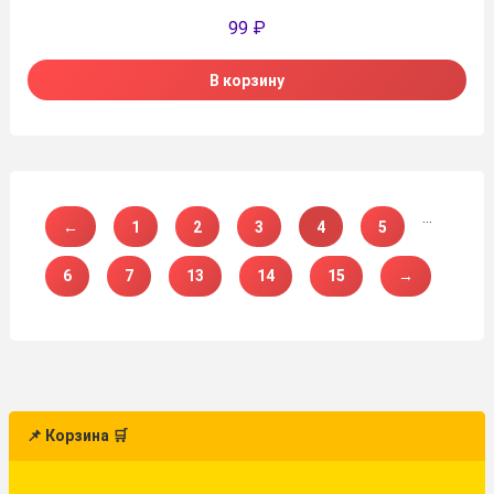
99
₽
В корзину
…
←
1
2
3
4
5
6
7
13
14
15
→
📌 Корзина 🛒