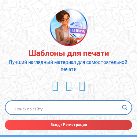
Перейти
к
содержимому
Шаблоны для печати
Лучший наглядный материал для самостоятельной 
печати
ВКонтакте
YouTube
E-mail
Вход
/
Регистрация