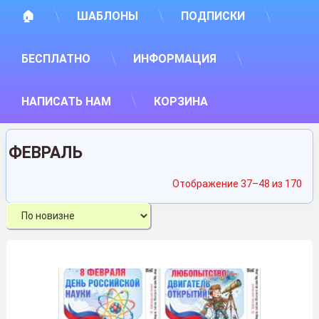
🏠
ШАБЛОНЫ
ПОДПИСКИ
БЕСПЛАТНО
ИНФОРМАЦИЯ
НАПИСАТЬ НАМ
КОРЗИНА
ФЕВРАЛЬ
Сор
Отображение 37–48 из 170
са
нед