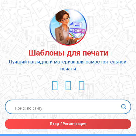
Перейти
к
содержимому
Шаблоны для печати
Лучший наглядный материал для самостоятельной 
печати
ВКонтакте
YouTube
E-mail
Вход
/
Регистрация