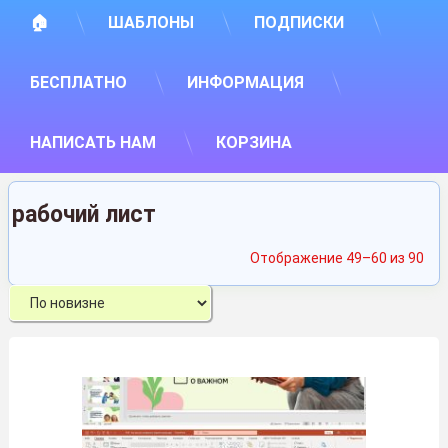
🏠
ШАБЛОНЫ
ПОДПИСКИ
БЕСПЛАТНО
ИНФОРМАЦИЯ
НАПИСАТЬ НАМ
КОРЗИНА
рабочий лист
Сор
Отображение 49–60 из 90
са
нед