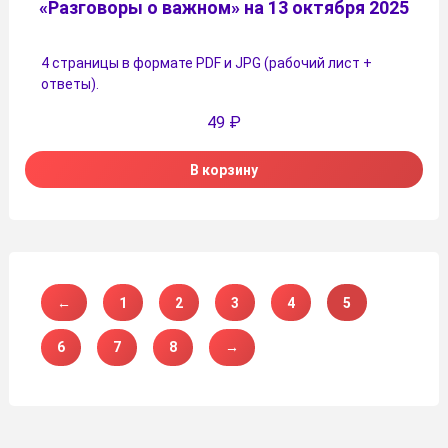
«Разговоры о важном» на 13 октября 2025
4 страницы в формате PDF и JPG (рабочий лист +
ответы).
49
₽
В корзину
←
1
2
3
4
5
6
7
8
→