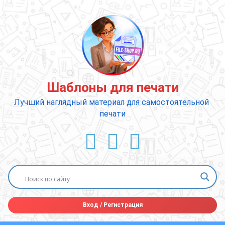
Перейти
к
содержимому
Шаблоны для печати
Лучший наглядный материал для самостоятельной 
печати
ВКонтакте
YouTube
E-mail
Вход
/
Регистрация