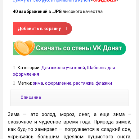
сумму
от 300 руб.
и применить купон
«
СКИДКА20
»
40 изображений в .JPG
высокого качества
Количество товара Зимние флажки для оформления
Добавить в корзину
Категории:
Для школ и учителей
,
Шаблоны для
оформления
Метки:
зима
,
оформление
,
растяжка
,
флажки
Описание
Зима — это холод, мороз, снег, а еще зима –
сказочное и чудесное время года. Природа зимой,
как буд-то замирает — погружается в сладкий сон,
укрываясь большим одеялом пушистого снега.