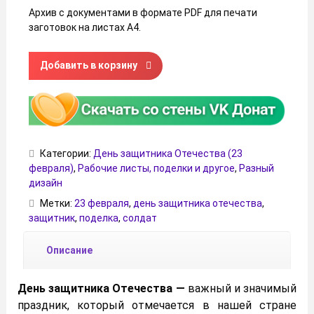
Архив с документами в формате PDF для печати
заготовок на листах А4.
Количество товара Поделка-раскраска на тему “День з
Добавить в корзину
Категории:
День защитника Отечества (23
февраля)
,
Рабочие листы, поделки и другое
,
Разный
дизайн
Метки:
23 февраля
,
день защитника отечества
,
защитник
,
поделка
,
солдат
Описание
День защитника Отечества —
важный и значимый
праздник, который отмечается в нашей стране