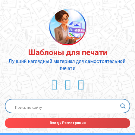
Перейти
к
содержимому
Шаблоны для печати
Лучший наглядный материал для самостоятельной 
печати
ВКонтакте
YouTube
E-mail
Вход
/
Регистрация