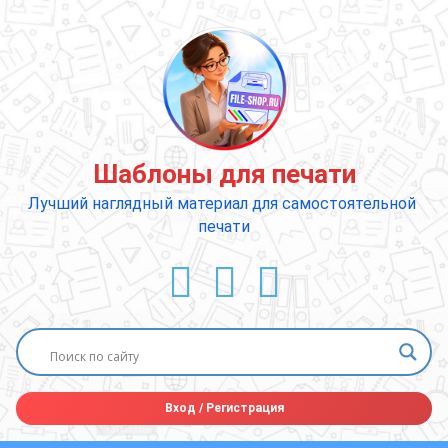
Перейти
к
содержимому
Шаблоны для печати
Лучший наглядный материал для самостоятельной 
печати
ВКонтакте
YouTube
E-mail
Вход
/
Регистрация