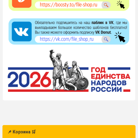
📌 Корзина 🛒