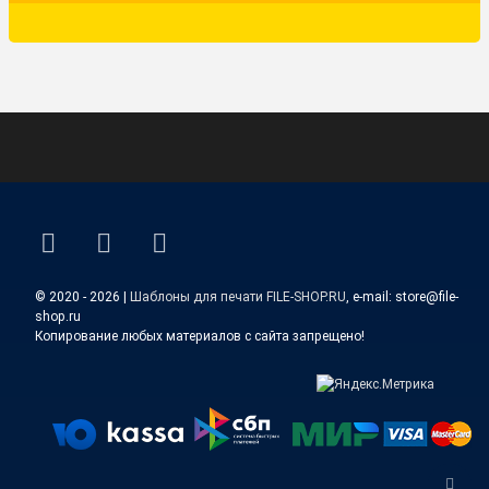
ВКонтакте
YouTube
E-mail
© 2020 - 2026 |
Шаблоны для печати FILE-SHOP.RU
, e-mail: store@file-
shop.ru
Копирование любых материалов с сайта запрещено!
Верн