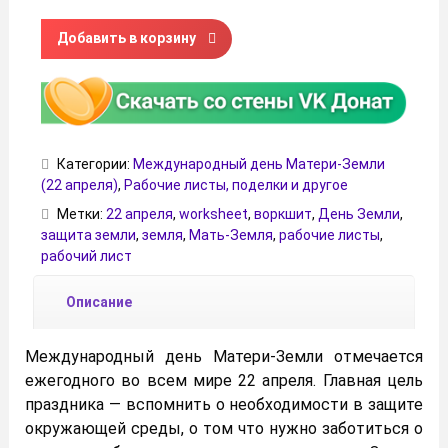
Количество товара Рабочие листы на тему "День Матери
Добавить в корзину
Категории:
Международный день Матери-Земли
(22 апреля)
,
Рабочие листы, поделки и другое
Метки:
22 апреля
,
worksheet
,
воркшит
,
День Земли
,
защита земли
,
земля
,
Мать-Земля
,
рабочие листы
,
рабочий лист
Описание
Международный день Матери-Земли отмечается
ежегодного во всем мире 22 апреля. Главная цель
праздника — вспомнить о необходимости в
защите
окружающей среды, о том что нужно заботиться о