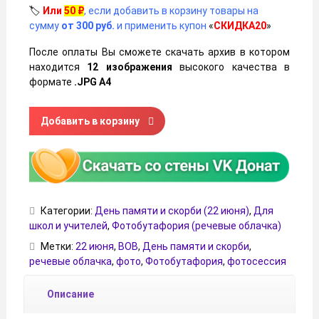
🏷️
Или
50
₽
, если добавить в корзину товары на
сумму
от 300 руб.
и применить купон
«
СКИДКА20
»
После оплаты Вы сможете скачать архив в котором
находится
12 изображения
высокого качества в
формате
.JPG А4
Количество товара Речевые облачка ко Дню памяти и ско
Добавить в корзину
Категории:
День памяти и скорби (22 июня)
,
Для
школ и учителей
,
Фотобутафория (речевые облачка)
Метки:
22 июня
,
ВОВ
,
День памяти и скорби
,
речевые облачка
,
фото
,
Фотобутафория
,
фотосессия
Описание