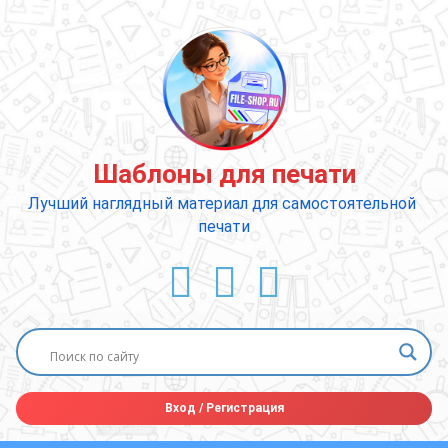
Перейти
к
содержимому
Шаблоны для печати
Лучший наглядный материал для самостоятельной 
печати
ВКонтакте
YouTube
E-mail
Вход
/
Регистрация