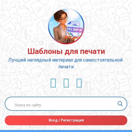
Перейти
к
содержимому
Шаблоны для печати
Лучший наглядный материал для самостоятельной 
печати
ВКонтакте
YouTube
E-mail
Вход
/
Регистрация