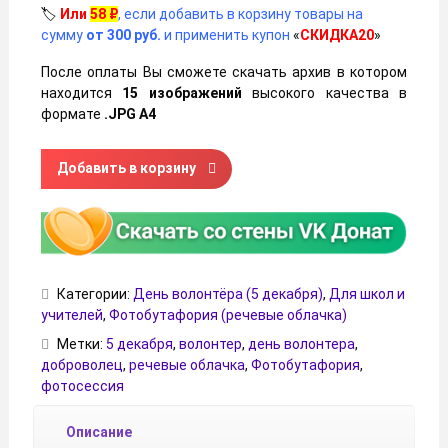
🏷️
Или
58
₽
, если добавить в корзину товары на
сумму
от 300 руб.
и применить купон
«
СКИДКА20
»
После оплаты Вы сможете скачать архив в котором
находится
15 изображений
высокого качества в
формате
.JPG А4
Количество товара Речевые облачка на День волонтёра (
Добавить в корзину
Категории:
День волонтёра (5 декабря)
,
Для школ и
учителей
,
Фотобутафория (речевые облачка)
Метки:
5 декабря
,
волонтер
,
день волонтера
,
доброволец
,
речевые облачка
,
Фотобутафория
,
фотосессия
Описание