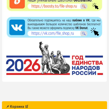
📌 Корзина 🛒