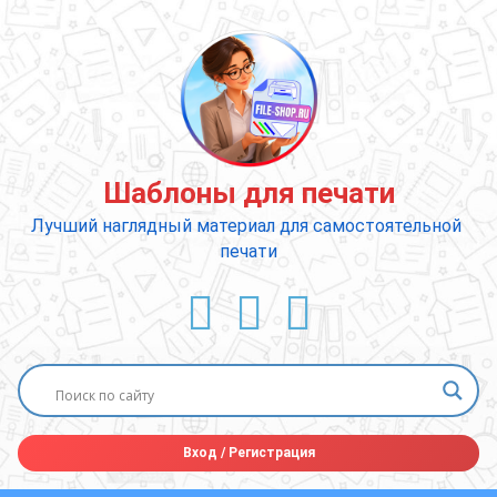
Перейти
к
содержимому
Шаблоны для печати
Лучший наглядный материал для самостоятельной 
печати
ВКонтакте
YouTube
E-mail
Вход
/
Регистрация