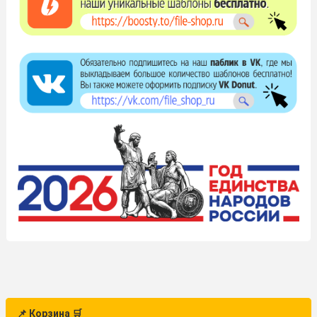
📌 Корзина 🛒