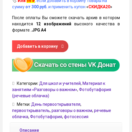
🏷️
Или
56
₽
, если добавить в корзину товары на
сумму
от 300 руб.
и применить купон
«
СКИДКА20
»
После оплаты Вы сможете скачать архив в котором
находится
12 изображений
высокого качества в
формате
.JPG А4
Количество товара Речевые облачка на тему «День пер
Добавить в корзину
Категории:
Для школ и учителей
,
Материал к
занятиям «Разговоры о важном»
,
Фотобутафория
(речевые облачка)
Метки:
День первооткрывателя
,
первооткрыватель
,
разговоры о важном
,
речевые
облачка
,
Фотобутафория
,
фотосессия
Описание