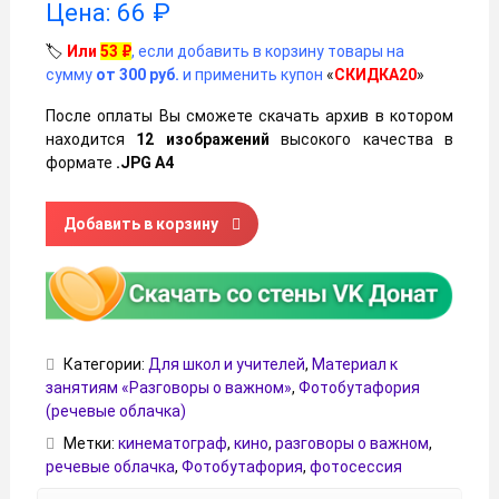
Цена:
66
₽
🏷️
Или
53
₽
, если добавить в корзину товары на
сумму
от 300 руб.
и применить купон
«
СКИДКА20
»
После оплаты Вы сможете скачать архив в котором
находится
12 изображений
высокого качества в
формате
.JPG А4
Количество товара Речевые облачка на тему "По ту сторо
Добавить в корзину
Категории:
Для школ и учителей
,
Материал к
занятиям «Разговоры о важном»
,
Фотобутафория
(речевые облачка)
Метки:
кинематограф
,
кино
,
разговоры о важном
,
речевые облачка
,
Фотобутафория
,
фотосессия