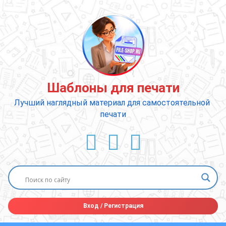
Перейти
к
содержимому
Шаблоны для печати
Лучший наглядный материал для самостоятельной 
печати
ВКонтакте
YouTube
E-mail
Вход
/
Регистрация